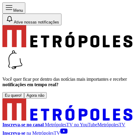
Menu
Ative nossas notificações
Você quer ficar por dentro das notícias mais importantes e receber
notificações em tempo real?
Eu quero!
Agora não
Inscreva-se no canal
MetrópolesTV no
YouTube
MetrópolesTV
Inscreva-se
na MetrópolesTV