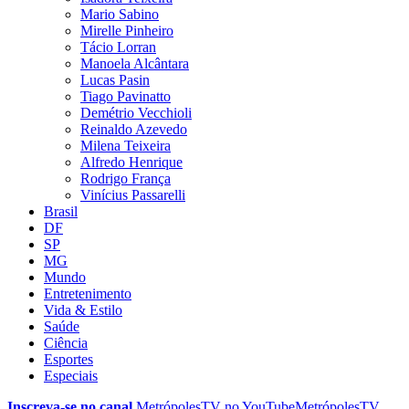
Mario Sabino
Mirelle Pinheiro
Tácio Lorran
Manoela Alcântara
Lucas Pasin
Tiago Pavinatto
Demétrio Vecchioli
Reinaldo Azevedo
Milena Teixeira
Alfredo Henrique
Rodrigo França
Vinícius Passarelli
Brasil
DF
SP
MG
Mundo
Entretenimento
Vida & Estilo
Saúde
Ciência
Esportes
Especiais
Inscreva-se no canal
MetrópolesTV no
YouTube
MetrópolesTV