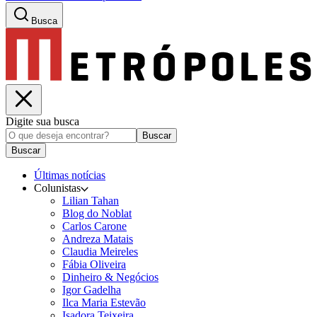
Busca
Digite sua busca
Buscar
Buscar
Últimas notícias
Colunistas
Lilian Tahan
Blog do Noblat
Carlos Carone
Andreza Matais
Claudia Meireles
Fábia Oliveira
Dinheiro & Negócios
Igor Gadelha
Ilca Maria Estevão
Isadora Teixeira