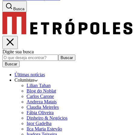
Busca
Digite sua busca
Buscar
Buscar
Últimas notícias
Colunistas
Lilian Tahan
Blog do Noblat
Carlos Carone
Andreza Matais
Claudia Meireles
Fábia Oliveira
Dinheiro & Negócios
Igor Gadelha
Ilca Maria Estevão
Isadora Teixeira