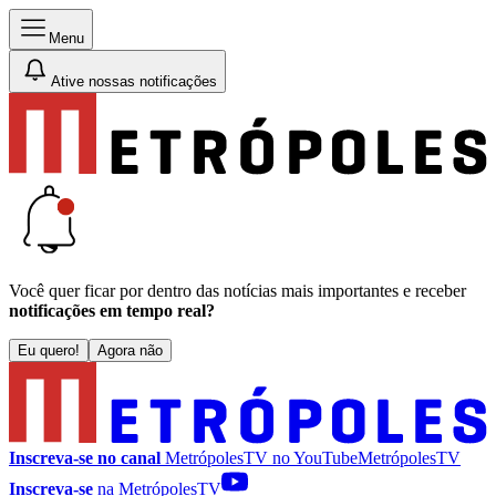
Menu
Ative nossas notificações
Você quer ficar por dentro das notícias mais importantes e receber
notificações em tempo real?
Eu quero!
Agora não
Inscreva-se no canal
MetrópolesTV no
YouTube
MetrópolesTV
Inscreva-se
na MetrópolesTV