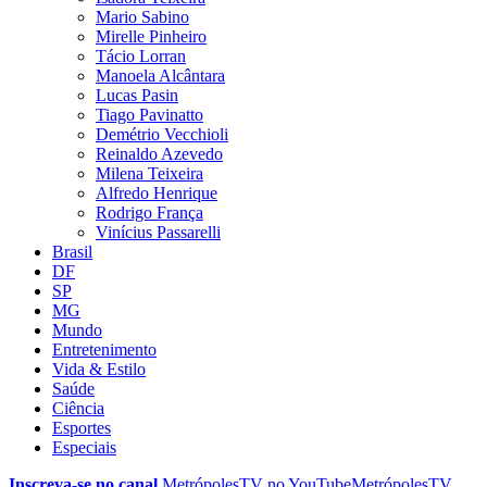
Mario Sabino
Mirelle Pinheiro
Tácio Lorran
Manoela Alcântara
Lucas Pasin
Tiago Pavinatto
Demétrio Vecchioli
Reinaldo Azevedo
Milena Teixeira
Alfredo Henrique
Rodrigo França
Vinícius Passarelli
Brasil
DF
SP
MG
Mundo
Entretenimento
Vida & Estilo
Saúde
Ciência
Esportes
Especiais
Inscreva-se no canal
MetrópolesTV no
YouTube
MetrópolesTV