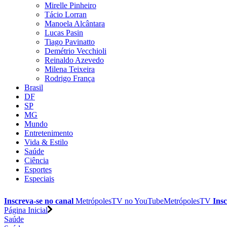
Mirelle Pinheiro
Tácio Lorran
Manoela Alcântara
Lucas Pasin
Tiago Pavinatto
Demétrio Vecchioli
Reinaldo Azevedo
Milena Teixeira
Rodrigo França
Brasil
DF
SP
MG
Mundo
Entretenimento
Vida & Estilo
Saúde
Ciência
Esportes
Especiais
Inscreva-se no canal
MetrópolesTV no
YouTube
MetrópolesTV
Insc
Página Inicial
Saúde