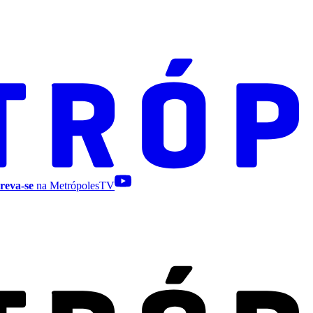
reva-se
na MetrópolesTV