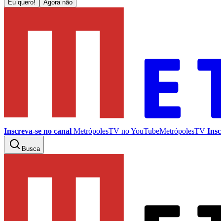
Eu quero!
Agora não
Inscreva-se no canal
MetrópolesTV no
YouTube
MetrópolesTV
Insc
Busca