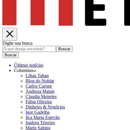
Digite sua busca
Buscar
Buscar
Últimas notícias
Colunistas
Lilian Tahan
Blog do Noblat
Carlos Carone
Andreza Matais
Claudia Meireles
Fábia Oliveira
Dinheiro & Negócios
Igor Gadelha
Ilca Maria Estevão
Isadora Teixeira
Mario Sabino