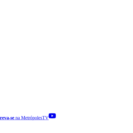
reva-se
na MetrópolesTV