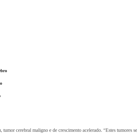
ebro
ro
o
, tumor cerebral maligno e de crescimento acelerado. “Estes tumores se 