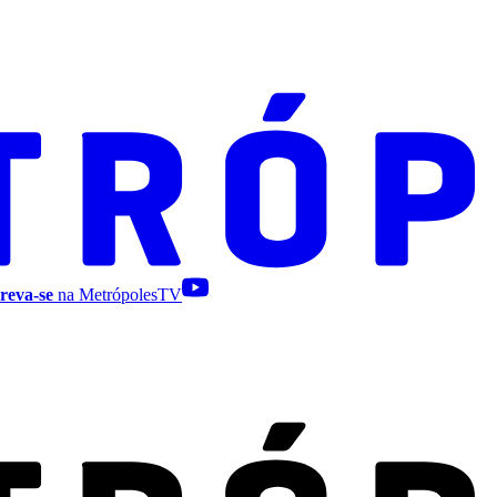
reva-se
na MetrópolesTV