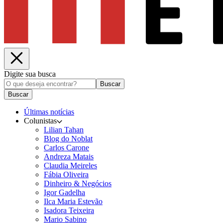
Digite sua busca
Buscar
Buscar
Últimas notícias
Colunistas
Lilian Tahan
Blog do Noblat
Carlos Carone
Andreza Matais
Claudia Meireles
Fábia Oliveira
Dinheiro & Negócios
Igor Gadelha
Ilca Maria Estevão
Isadora Teixeira
Mario Sabino