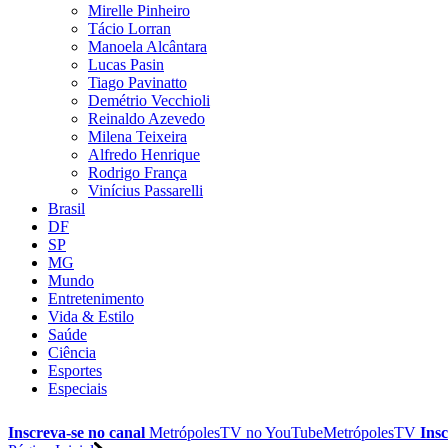
Mirelle Pinheiro
Tácio Lorran
Manoela Alcântara
Lucas Pasin
Tiago Pavinatto
Demétrio Vecchioli
Reinaldo Azevedo
Milena Teixeira
Alfredo Henrique
Rodrigo França
Vinícius Passarelli
Brasil
DF
SP
MG
Mundo
Entretenimento
Vida & Estilo
Saúde
Ciência
Esportes
Especiais
Inscreva-se no canal
MetrópolesTV no
YouTube
MetrópolesTV
Insc