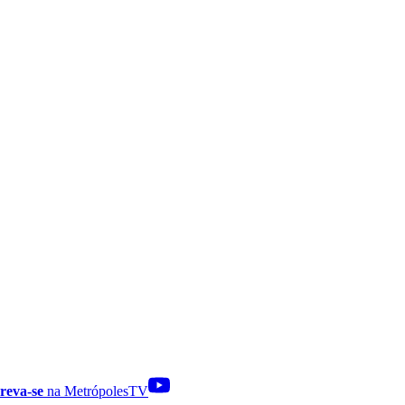
reva-se
na MetrópolesTV