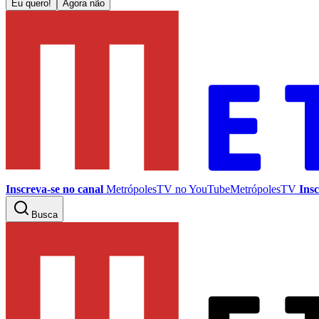
Eu quero!
Agora não
Inscreva-se no canal
MetrópolesTV no
YouTube
MetrópolesTV
Insc
Busca