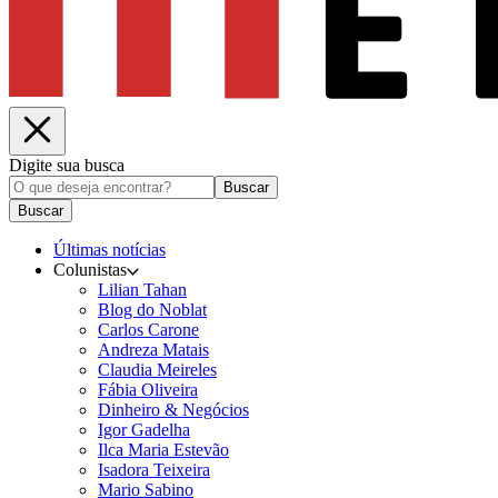
Digite sua busca
Buscar
Buscar
Últimas notícias
Colunistas
Lilian Tahan
Blog do Noblat
Carlos Carone
Andreza Matais
Claudia Meireles
Fábia Oliveira
Dinheiro & Negócios
Igor Gadelha
Ilca Maria Estevão
Isadora Teixeira
Mario Sabino