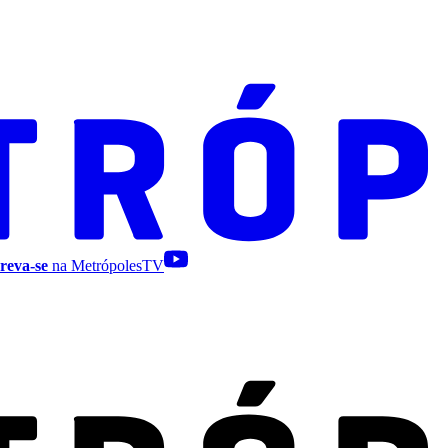
reva-se
na MetrópolesTV