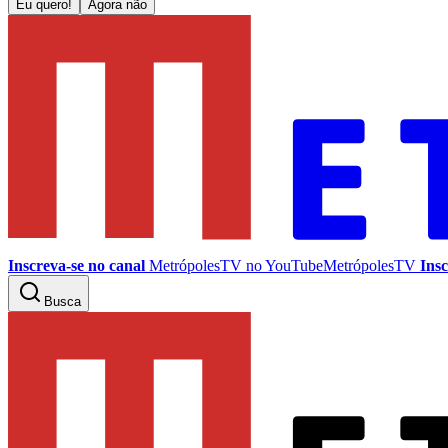
Eu quero!
Agora não
Inscreva-se no canal
MetrópolesTV no
YouTube
MetrópolesTV
Insc
Busca