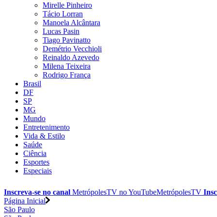
Mirelle Pinheiro
Tácio Lorran
Manoela Alcântara
Lucas Pasin
Tiago Pavinatto
Demétrio Vecchioli
Reinaldo Azevedo
Milena Teixeira
Rodrigo França
Brasil
DF
SP
MG
Mundo
Entretenimento
Vida & Estilo
Saúde
Ciência
Esportes
Especiais
Inscreva-se no canal
MetrópolesTV no
YouTube
MetrópolesTV
Insc
Página Inicial
São Paulo