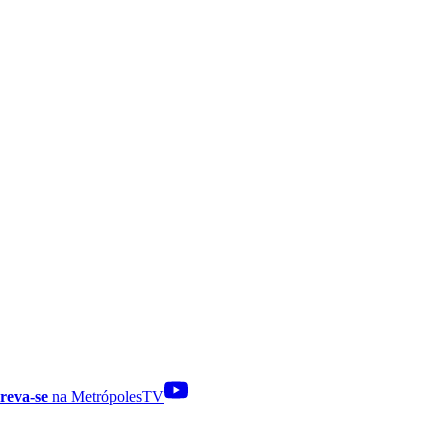
reva-se
na MetrópolesTV