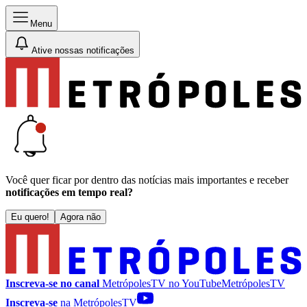
Menu
Ative nossas notificações
Você quer ficar por dentro das notícias mais importantes e receber
notificações em tempo real?
Eu quero!
Agora não
Inscreva-se no canal
MetrópolesTV no
YouTube
MetrópolesTV
Inscreva-se
na MetrópolesTV