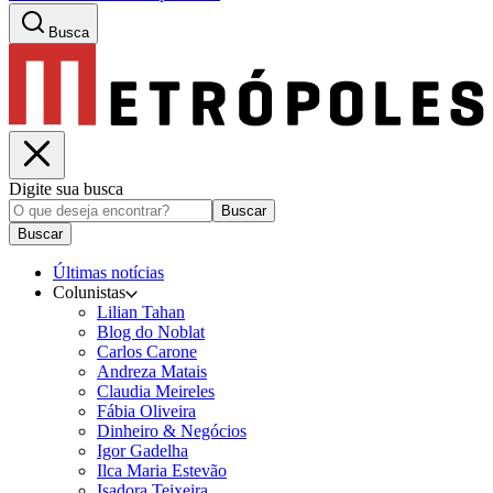
Busca
Digite sua busca
Buscar
Buscar
Últimas notícias
Colunistas
Lilian Tahan
Blog do Noblat
Carlos Carone
Andreza Matais
Claudia Meireles
Fábia Oliveira
Dinheiro & Negócios
Igor Gadelha
Ilca Maria Estevão
Isadora Teixeira