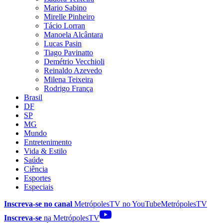
Mario Sabino
Mirelle Pinheiro
Tácio Lorran
Manoela Alcântara
Lucas Pasin
Tiago Pavinatto
Demétrio Vecchioli
Reinaldo Azevedo
Milena Teixeira
Rodrigo França
Brasil
DF
SP
MG
Mundo
Entretenimento
Vida & Estilo
Saúde
Ciência
Esportes
Especiais
Inscreva-se no canal
MetrópolesTV no
YouTube
MetrópolesTV
Inscreva-se
na MetrópolesTV