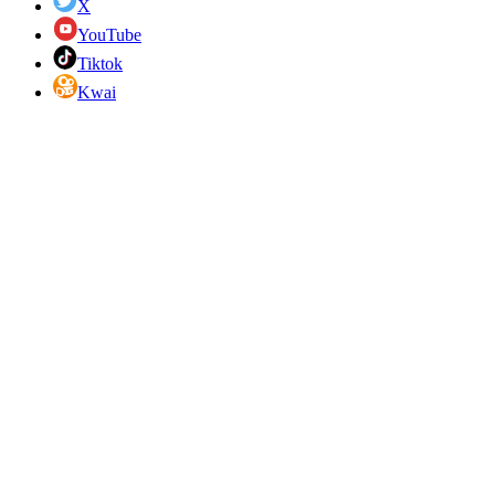
X
YouTube
Tiktok
Kwai