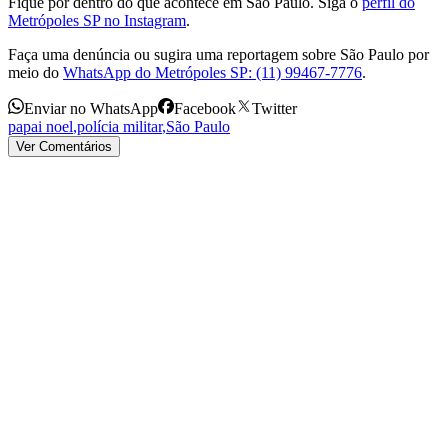
Fique por dentro do que acontece em São Paulo. Siga o
perfil do
Metrópoles SP no Instagram
.
Faça uma denúncia ou sugira uma reportagem sobre São Paulo por
meio do
WhatsApp do Metrópoles SP: (11) 99467-7776
.
Enviar no WhatsApp
Facebook
Twitter
papai noel
,
polícia militar
,
São Paulo
Ver Comentários