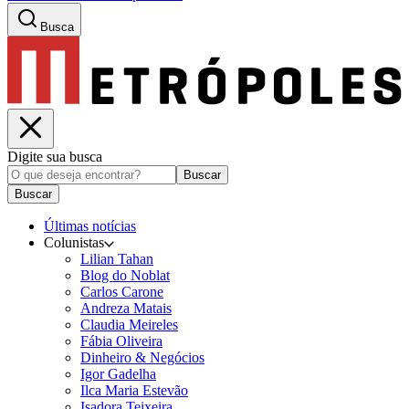
Busca
Digite sua busca
Buscar
Buscar
Últimas notícias
Colunistas
Lilian Tahan
Blog do Noblat
Carlos Carone
Andreza Matais
Claudia Meireles
Fábia Oliveira
Dinheiro & Negócios
Igor Gadelha
Ilca Maria Estevão
Isadora Teixeira