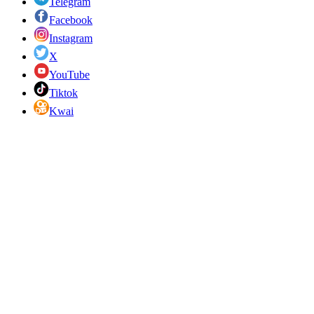
Telegram
Facebook
Instagram
X
YouTube
Tiktok
Kwai