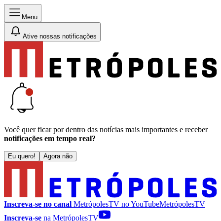
Menu
Ative nossas notificações
Você quer ficar por dentro das notícias mais importantes e receber
notificações em tempo real?
Eu quero!
Agora não
Inscreva-se no canal
MetrópolesTV no
YouTube
MetrópolesTV
Inscreva-se
na MetrópolesTV