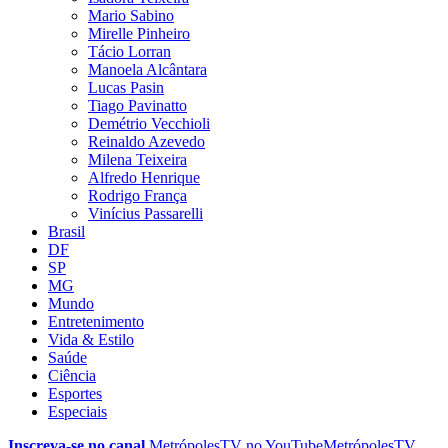
Mario Sabino
Mirelle Pinheiro
Tácio Lorran
Manoela Alcântara
Lucas Pasin
Tiago Pavinatto
Demétrio Vecchioli
Reinaldo Azevedo
Milena Teixeira
Alfredo Henrique
Rodrigo França
Vinícius Passarelli
Brasil
DF
SP
MG
Mundo
Entretenimento
Vida & Estilo
Saúde
Ciência
Esportes
Especiais
Inscreva-se no canal
MetrópolesTV no
YouTube
MetrópolesTV