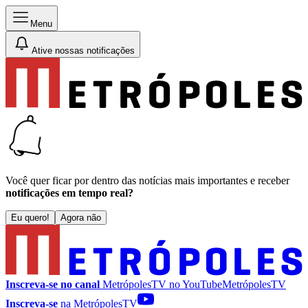
Menu
Ative nossas notificações
Você quer ficar por dentro das notícias mais importantes e receber
notificações em tempo real?
Eu quero!
Agora não
Inscreva-se no canal
MetrópolesTV no
YouTube
MetrópolesTV
Inscreva-se
na MetrópolesTV