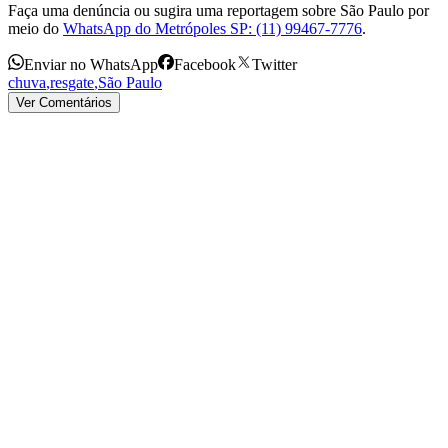
Faça uma denúncia ou sugira uma reportagem sobre São Paulo por
meio do
WhatsApp do Metrópoles SP: (11) 99467-7776
.
Enviar no WhatsApp
Facebook
Twitter
chuva
,
resgate
,
São Paulo
Ver Comentários