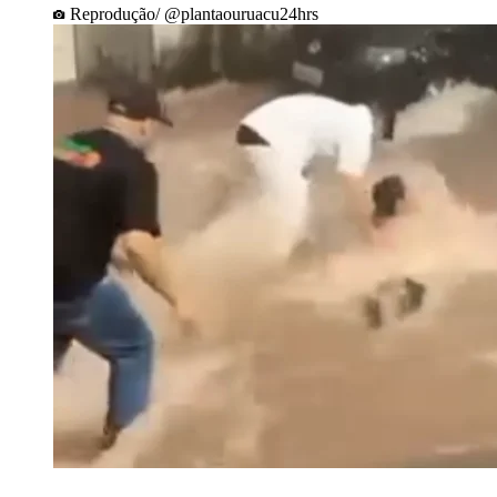
Reprodução/ @plantaouruacu24hrs