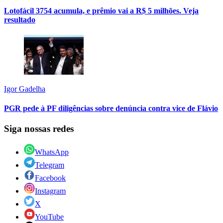
Lotofácil 3754 acumula, e prêmio vai a R$ 5 milhões. Veja
resultado
Igor Gadelha
PGR pede à PF diligências sobre denúncia contra vice de Flávio
Siga nossas redes
WhatsApp
Telegram
Facebook
Instagram
X
YouTube