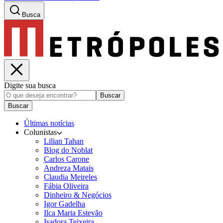
Busca
Digite sua busca
Buscar
Buscar
Últimas notícias
Colunistas
Lilian Tahan
Blog do Noblat
Carlos Carone
Andreza Matais
Claudia Meireles
Fábia Oliveira
Dinheiro & Negócios
Igor Gadelha
Ilca Maria Estevão
Isadora Teixeira