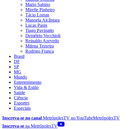
Mario Sabino
Mirelle Pinheiro
Tácio Lorran
Manoela Alcântara
Lucas Pasin
Tiago Pavinatto
Demétrio Vecchioli
Reinaldo Azevedo
Milena Teixeira
Rodrigo França
Brasil
DF
SP
MG
Mundo
Entretenimento
Vida & Estilo
Saúde
Ciência
Esportes
Especiais
Inscreva-se no canal
MetrópolesTV no
YouTube
MetrópolesTV
Inscreva-se
na MetrópolesTV