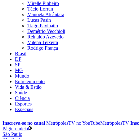
Mirelle Pinheiro
Tácio Lorran
Manoela Alcântara
Lucas Pasin
Tiago Pavinatto
Demétrio Vecchioli
Reinaldo Azevedo
Milena Teixeira
Rodrigo França
Brasil
DF
SP
MG
Mundo
Entretenimento
Vida & Estilo
Saúde
Ciência
Esportes
Especiais
Inscreva-se no canal
MetrópolesTV no
YouTube
MetrópolesTV
Insc
Página Inicial
São Paulo