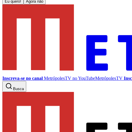
Eu quero!
Agora não
Inscreva-se no canal
MetrópolesTV no
YouTube
MetrópolesTV
Insc
Busca