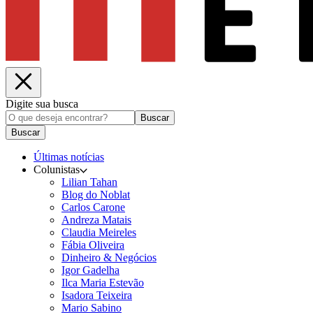
Digite sua busca
Buscar
Buscar
Últimas notícias
Colunistas
Lilian Tahan
Blog do Noblat
Carlos Carone
Andreza Matais
Claudia Meireles
Fábia Oliveira
Dinheiro & Negócios
Igor Gadelha
Ilca Maria Estevão
Isadora Teixeira
Mario Sabino