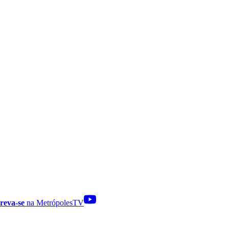
reva-se
na MetrópolesTV