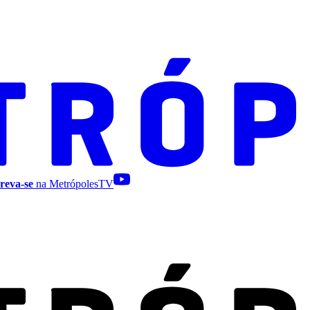
reva-se
na MetrópolesTV