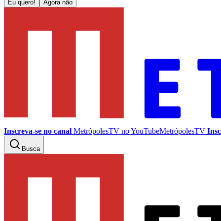
Eu quero!
Agora não
Inscreva-se no canal
MetrópolesTV no
YouTube
MetrópolesTV
Insc
Busca