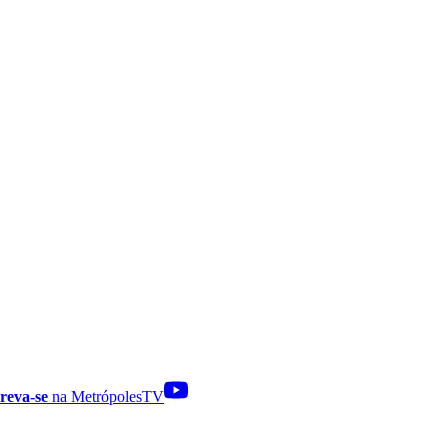
reva-se
na MetrópolesTV