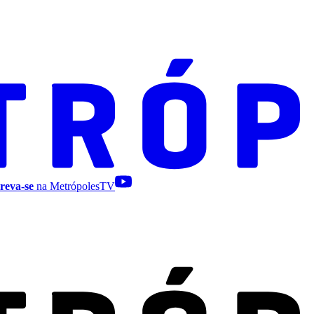
reva-se
na MetrópolesTV