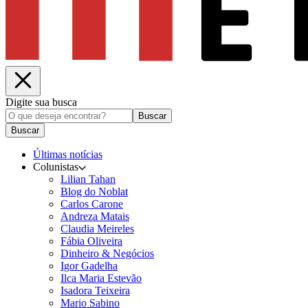
Digite sua busca
Buscar
Buscar
Últimas notícias
Colunistas
Lilian Tahan
Blog do Noblat
Carlos Carone
Andreza Matais
Claudia Meireles
Fábia Oliveira
Dinheiro & Negócios
Igor Gadelha
Ilca Maria Estevão
Isadora Teixeira
Mario Sabino