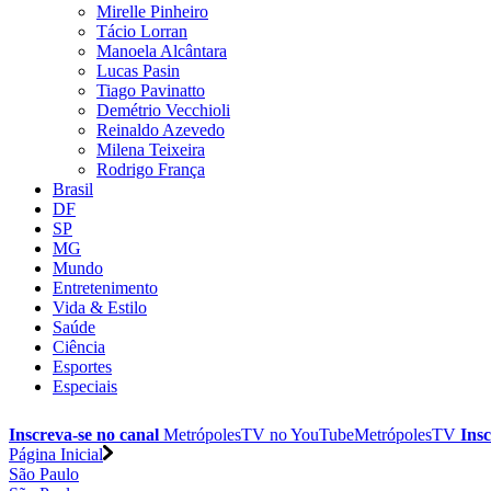
Mirelle Pinheiro
Tácio Lorran
Manoela Alcântara
Lucas Pasin
Tiago Pavinatto
Demétrio Vecchioli
Reinaldo Azevedo
Milena Teixeira
Rodrigo França
Brasil
DF
SP
MG
Mundo
Entretenimento
Vida & Estilo
Saúde
Ciência
Esportes
Especiais
Inscreva-se no canal
MetrópolesTV no
YouTube
MetrópolesTV
Insc
Página Inicial
São Paulo