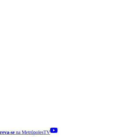
reva-se
na MetrópolesTV