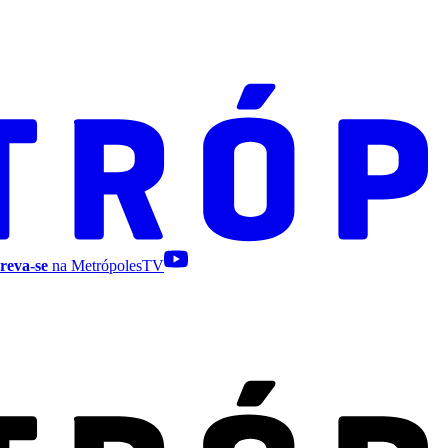
reva-se
na MetrópolesTV