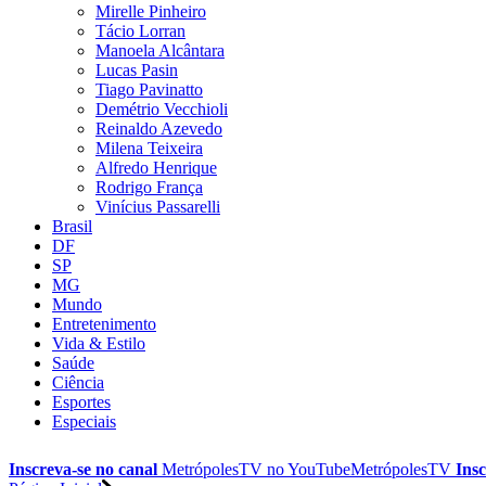
Mirelle Pinheiro
Tácio Lorran
Manoela Alcântara
Lucas Pasin
Tiago Pavinatto
Demétrio Vecchioli
Reinaldo Azevedo
Milena Teixeira
Alfredo Henrique
Rodrigo França
Vinícius Passarelli
Brasil
DF
SP
MG
Mundo
Entretenimento
Vida & Estilo
Saúde
Ciência
Esportes
Especiais
Inscreva-se no canal
MetrópolesTV no
YouTube
MetrópolesTV
Insc