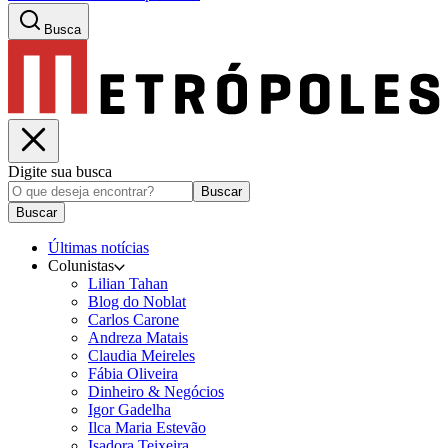
Busca
Digite sua busca
Buscar
Buscar
Últimas notícias
Colunistas
Lilian Tahan
Blog do Noblat
Carlos Carone
Andreza Matais
Claudia Meireles
Fábia Oliveira
Dinheiro & Negócios
Igor Gadelha
Ilca Maria Estevão
Isadora Teixeira