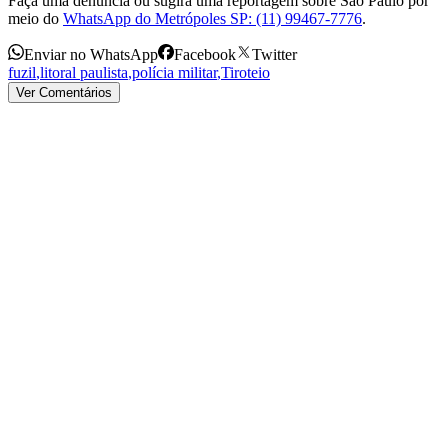
Faça uma denúncia ou sugira uma reportagem sobre São Paulo por
meio do
WhatsApp do Metrópoles SP: (11) 99467-7776
.
Enviar no WhatsApp
Facebook
Twitter
fuzil
,
litoral paulista
,
polícia militar
,
Tiroteio
Ver Comentários