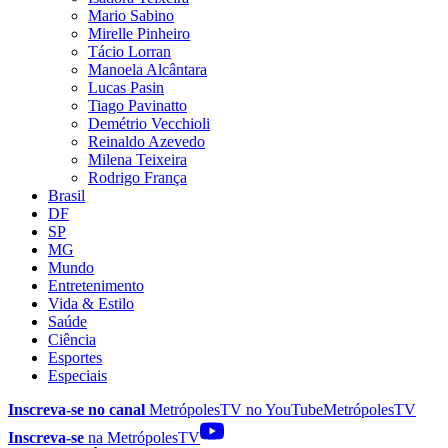
Mario Sabino
Mirelle Pinheiro
Tácio Lorran
Manoela Alcântara
Lucas Pasin
Tiago Pavinatto
Demétrio Vecchioli
Reinaldo Azevedo
Milena Teixeira
Rodrigo França
Brasil
DF
SP
MG
Mundo
Entretenimento
Vida & Estilo
Saúde
Ciência
Esportes
Especiais
Inscreva-se no canal
MetrópolesTV no
YouTube
MetrópolesTV
Inscreva-se
na MetrópolesTV