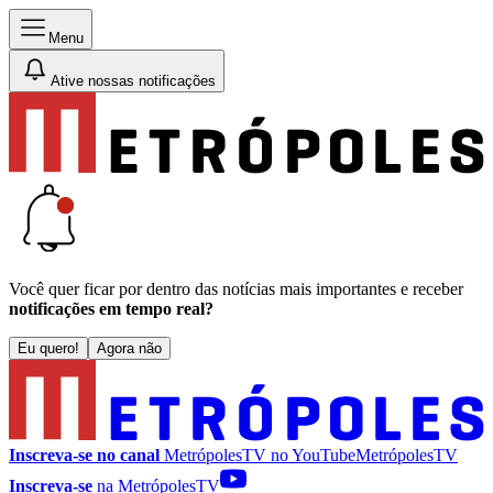
Menu
Ative nossas notificações
Você quer ficar por dentro das notícias mais importantes e receber
notificações em tempo real?
Eu quero!
Agora não
Inscreva-se no canal
MetrópolesTV no
YouTube
MetrópolesTV
Inscreva-se
na MetrópolesTV