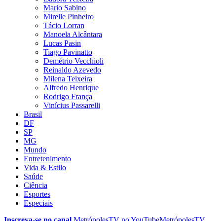
Mario Sabino
Mirelle Pinheiro
Tácio Lorran
Manoela Alcântara
Lucas Pasin
Tiago Pavinatto
Demétrio Vecchioli
Reinaldo Azevedo
Milena Teixeira
Alfredo Henrique
Rodrigo França
Vinícius Passarelli
Brasil
DF
SP
MG
Mundo
Entretenimento
Vida & Estilo
Saúde
Ciência
Esportes
Especiais
Inscreva-se no canal
MetrópolesTV no
YouTube
MetrópolesTV