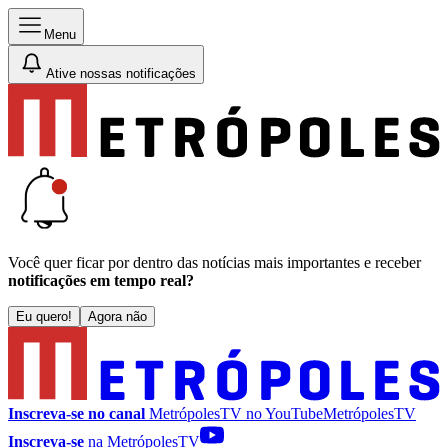
Menu
Ative nossas notificações
Você quer ficar por dentro das notícias mais importantes e receber
notificações em tempo real?
Eu quero!
Agora não
Inscreva-se no canal
MetrópolesTV no
YouTube
MetrópolesTV
Inscreva-se
na MetrópolesTV