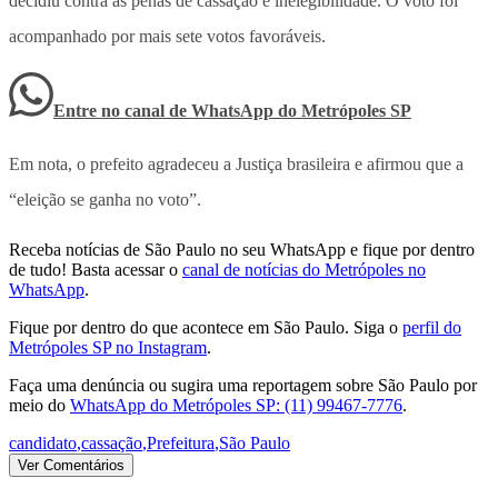
decidiu contra as penas de cassação e inelegibilidade. O voto foi
acompanhado por mais sete votos favoráveis.
Entre no canal de WhatsApp
do
Metrópoles SP
Em nota, o prefeito agradeceu a Justiça brasileira e afirmou que a
“eleição se ganha no voto”.
Receba notícias de São Paulo no seu WhatsApp e fique por dentro
de tudo! Basta acessar o
canal de notícias do Metrópoles no
WhatsApp
.
Fique por dentro do que acontece em São Paulo. Siga o
perfil do
Metrópoles SP no Instagram
.
Faça uma denúncia ou sugira uma reportagem sobre São Paulo por
meio do
WhatsApp do Metrópoles SP: (11) 99467-7776
.
candidato
,
cassação
,
Prefeitura
,
São Paulo
Ver Comentários