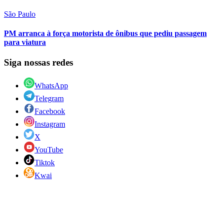
São Paulo
PM arranca à força motorista de ônibus que pediu passagem
para viatura
Siga nossas redes
WhatsApp
Telegram
Facebook
Instagram
X
YouTube
Tiktok
Kwai