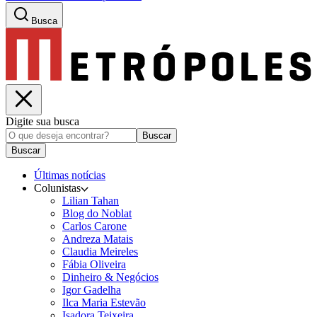
Busca
Digite sua busca
Buscar
Buscar
Últimas notícias
Colunistas
Lilian Tahan
Blog do Noblat
Carlos Carone
Andreza Matais
Claudia Meireles
Fábia Oliveira
Dinheiro & Negócios
Igor Gadelha
Ilca Maria Estevão
Isadora Teixeira