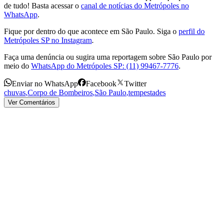
de tudo! Basta acessar o
canal de notícias do Metrópoles no
WhatsApp
.
Fique por dentro do que acontece em São Paulo. Siga o
perfil do
Metrópoles SP no Instagram
.
Faça uma denúncia ou sugira uma reportagem sobre São Paulo por
meio do
WhatsApp do Metrópoles SP: (11) 99467-7776
.
Enviar no WhatsApp
Facebook
Twitter
chuvas
,
Corpo de Bombeiros
,
São Paulo
,
tempestades
Ver Comentários