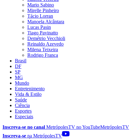
Mario Sabino
Mirelle Pinheiro
Tácio Lorran
Manoela Alcântara
Lucas Pasin
Tiago Pavinatto
Demétrio Vecchioli
Reinaldo Azevedo
Milena Teixeira
Rodrigo França
Brasil
DF
SP
MG
Mundo
Entretenimento
Vida & Estilo
Saúde
Ciência
Esportes
Especiais
Inscreva-se no canal
MetrópolesTV no
YouTube
MetrópolesTV
Inscreva-se
na MetrópolesTV