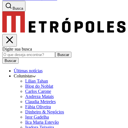
Busca
Digite sua busca
Buscar
Buscar
Últimas notícias
Colunistas
Lilian Tahan
Blog do Noblat
Carlos Carone
Andreza Matais
Claudia Meireles
Fábia Oliveira
Dinheiro & Negócios
Igor Gadelha
Ilca Maria Estevão
Isadora Teixeira