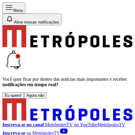
Menu
Ative nossas notificações
Você quer ficar por dentro das notícias mais importantes e receber
notificações em tempo real?
Eu quero!
Agora não
Inscreva-se no canal
MetrópolesTV no
YouTube
MetrópolesTV
Inscreva-se
na MetrópolesTV