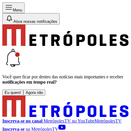
Menu
Ative nossas notificações
Você quer ficar por dentro das notícias mais importantes e receber
notificações em tempo real?
Eu quero!
Agora não
Inscreva-se no canal
MetrópolesTV no
YouTube
MetrópolesTV
Inscreva-se
na MetrópolesTV