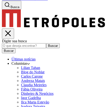
Busca
Digite sua busca
Buscar
Buscar
Últimas notícias
Colunistas
Lilian Tahan
Blog do Noblat
Carlos Carone
Andreza Matais
Claudia Meireles
Fábia Oliveira
Dinheiro & Negócios
Igor Gadelha
Ilca Maria Estevão
Isadora Teixeira