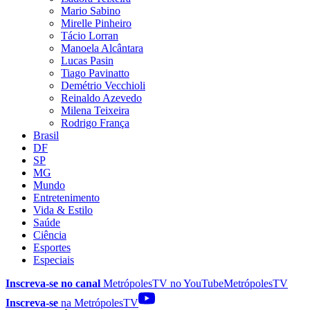
Mario Sabino
Mirelle Pinheiro
Tácio Lorran
Manoela Alcântara
Lucas Pasin
Tiago Pavinatto
Demétrio Vecchioli
Reinaldo Azevedo
Milena Teixeira
Rodrigo França
Brasil
DF
SP
MG
Mundo
Entretenimento
Vida & Estilo
Saúde
Ciência
Esportes
Especiais
Inscreva-se no canal
MetrópolesTV no
YouTube
MetrópolesTV
Inscreva-se
na MetrópolesTV