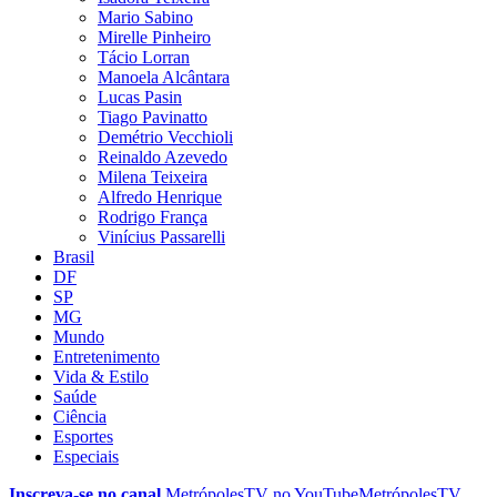
Mario Sabino
Mirelle Pinheiro
Tácio Lorran
Manoela Alcântara
Lucas Pasin
Tiago Pavinatto
Demétrio Vecchioli
Reinaldo Azevedo
Milena Teixeira
Alfredo Henrique
Rodrigo França
Vinícius Passarelli
Brasil
DF
SP
MG
Mundo
Entretenimento
Vida & Estilo
Saúde
Ciência
Esportes
Especiais
Inscreva-se no canal
MetrópolesTV no
YouTube
MetrópolesTV