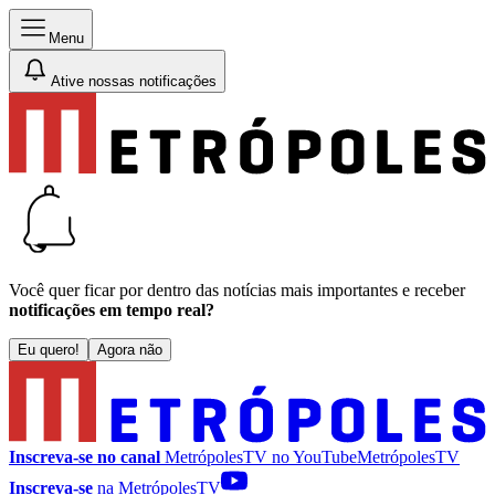
Menu
Ative nossas notificações
Você quer ficar por dentro das notícias mais importantes e receber
notificações em tempo real?
Eu quero!
Agora não
Inscreva-se no canal
MetrópolesTV no
YouTube
MetrópolesTV
Inscreva-se
na MetrópolesTV