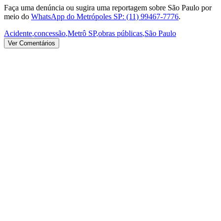
Faça uma denúncia ou sugira uma reportagem sobre São Paulo por
meio do
WhatsApp do Metrópoles SP: (11) 99467-7776
.
Acidente
,
concessão
,
Metrô SP
,
obras públicas
,
São Paulo
Ver Comentários