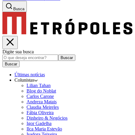
Busca
Digite sua busca
Buscar
Buscar
Últimas notícias
Colunistas
Lilian Tahan
Blog do Noblat
Carlos Carone
Andreza Matais
Claudia Meireles
Fábia Oliveira
Dinheiro & Negócios
Igor Gadelha
Ilca Maria Estevão
Isadora Teixeira