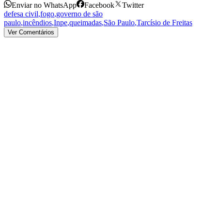
Enviar no WhatsApp
Facebook
Twitter
defesa civil
,
fogo
,
governo de são
paulo
,
incêndios
,
Inpe
,
queimadas
,
São Paulo
,
Tarcísio de Freitas
Ver Comentários