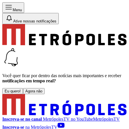
Menu
Ative nossas notificações
Você quer ficar por dentro das notícias mais importantes e receber
notificações em tempo real?
Eu quero!
Agora não
Inscreva-se no canal
MetrópolesTV no
YouTube
MetrópolesTV
Inscreva-se
na MetrópolesTV