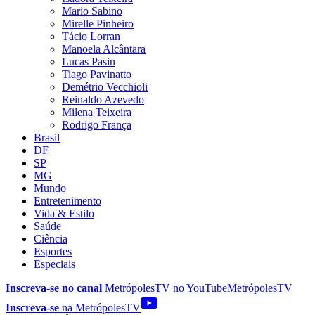
Mario Sabino
Mirelle Pinheiro
Tácio Lorran
Manoela Alcântara
Lucas Pasin
Tiago Pavinatto
Demétrio Vecchioli
Reinaldo Azevedo
Milena Teixeira
Rodrigo França
Brasil
DF
SP
MG
Mundo
Entretenimento
Vida & Estilo
Saúde
Ciência
Esportes
Especiais
Inscreva-se no canal
MetrópolesTV no
YouTube
MetrópolesTV
Inscreva-se
na MetrópolesTV