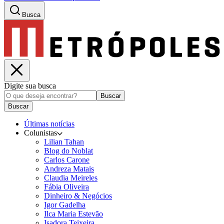
Busca
Digite sua busca
Buscar
Buscar
Últimas notícias
Colunistas
Lilian Tahan
Blog do Noblat
Carlos Carone
Andreza Matais
Claudia Meireles
Fábia Oliveira
Dinheiro & Negócios
Igor Gadelha
Ilca Maria Estevão
Isadora Teixeira