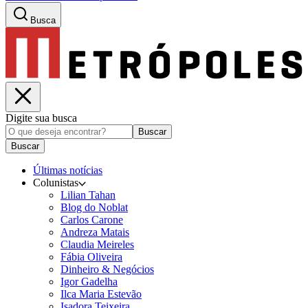
Busca
Digite sua busca
Buscar
Buscar
Últimas notícias
Colunistas
Lilian Tahan
Blog do Noblat
Carlos Carone
Andreza Matais
Claudia Meireles
Fábia Oliveira
Dinheiro & Negócios
Igor Gadelha
Ilca Maria Estevão
Isadora Teixeira