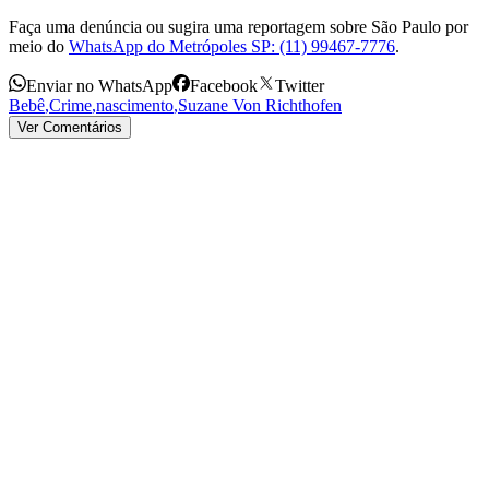
Faça uma denúncia ou sugira uma reportagem sobre São Paulo por
meio do
WhatsApp do Metrópoles SP: (11) 99467-7776
.
Enviar no WhatsApp
Facebook
Twitter
Bebê
,
Crime
,
nascimento
,
Suzane Von Richthofen
Ver Comentários