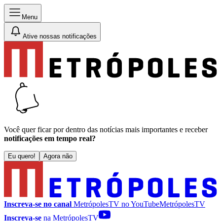
Menu
Ative nossas notificações
Você quer ficar por dentro das notícias mais importantes e receber
notificações em tempo real?
Eu quero!
Agora não
Inscreva-se no canal
MetrópolesTV no
YouTube
MetrópolesTV
Inscreva-se
na MetrópolesTV