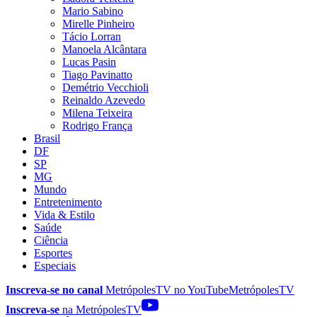
Mario Sabino
Mirelle Pinheiro
Tácio Lorran
Manoela Alcântara
Lucas Pasin
Tiago Pavinatto
Demétrio Vecchioli
Reinaldo Azevedo
Milena Teixeira
Rodrigo França
Brasil
DF
SP
MG
Mundo
Entretenimento
Vida & Estilo
Saúde
Ciência
Esportes
Especiais
Inscreva-se no canal
MetrópolesTV no
YouTube
MetrópolesTV
Inscreva-se
na MetrópolesTV