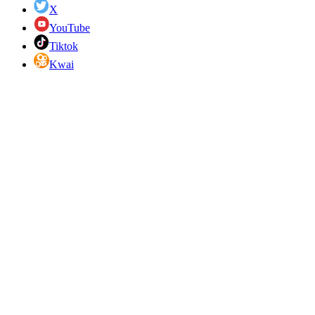
X
YouTube
Tiktok
Kwai