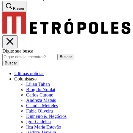
Busca
Digite sua busca
Buscar
Buscar
Últimas notícias
Colunistas
Lilian Tahan
Blog do Noblat
Carlos Carone
Andreza Matais
Claudia Meireles
Fábia Oliveira
Dinheiro & Negócios
Igor Gadelha
Ilca Maria Estevão
Isadora Teixeira