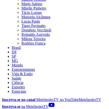
Mario Sabino
Mirelle Pinheiro
Tácio Lorran
Manoela Alcântara
Lucas Pasin
Tiago Pavinatto
Demétrio Vecchioli
Reinaldo Azevedo
Milena Teixeira
Rodrigo França
Brasil
DF
SP
MG
Mundo
Entretenimento
Vida & Estilo
Saúde
Ciência
Esportes
Especiais
Inscreva-se no canal
MetrópolesTV no
YouTube
MetrópolesTV
Inscreva-se
na MetrópolesTV