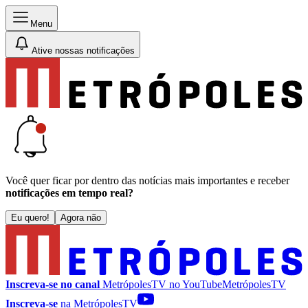
Menu
Ative nossas notificações
Você quer ficar por dentro das notícias mais importantes e receber
notificações em tempo real?
Eu quero!
Agora não
Inscreva-se no canal
MetrópolesTV no
YouTube
MetrópolesTV
Inscreva-se
na MetrópolesTV