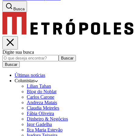
Busca
Digite sua busca
Buscar
Buscar
Últimas notícias
Colunistas
Lilian Tahan
Blog do Noblat
Carlos Carone
Andreza Matais
Claudia Meireles
Fábia Oliveira
Dinheiro & Negócios
Igor Gadelha
Ilca Maria Estevão
Isadora Teixeira