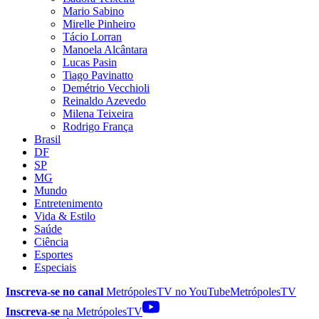
Mario Sabino
Mirelle Pinheiro
Tácio Lorran
Manoela Alcântara
Lucas Pasin
Tiago Pavinatto
Demétrio Vecchioli
Reinaldo Azevedo
Milena Teixeira
Rodrigo França
Brasil
DF
SP
MG
Mundo
Entretenimento
Vida & Estilo
Saúde
Ciência
Esportes
Especiais
Inscreva-se no canal
MetrópolesTV no
YouTube
MetrópolesTV
Inscreva-se
na MetrópolesTV