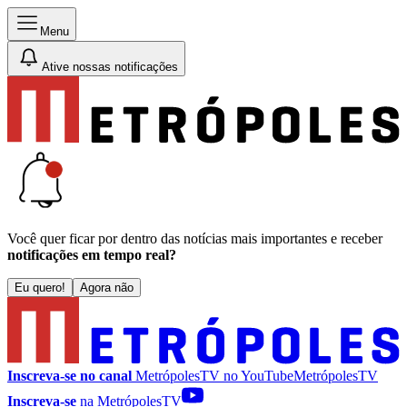
Menu
Ative nossas notificações
Você quer ficar por dentro das notícias mais importantes e receber
notificações em tempo real?
Eu quero!
Agora não
Inscreva-se no canal
MetrópolesTV no
YouTube
MetrópolesTV
Inscreva-se
na MetrópolesTV