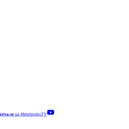
reva-se
na MetrópolesTV