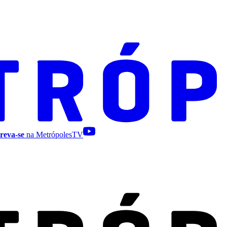
reva-se
na MetrópolesTV