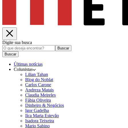
Digite sua busca
Buscar
Buscar
Últimas notícias
Colunistas
Lilian Tahan
Blog do Noblat
Carlos Carone
Andreza Matais
Claudia Meireles
Fábia Oliveira
Dinheiro & Negócios
Igor Gadelha
Ilca Maria Estevão
Isadora Teixeira
Mario Sabino