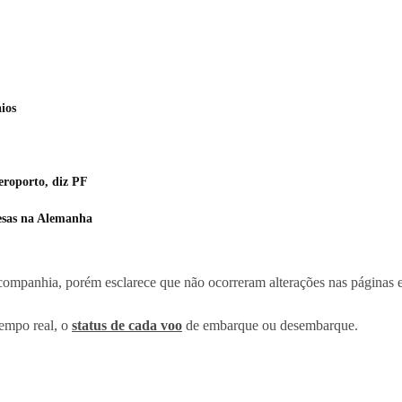
ios
eroporto, diz PF
resas na Alemanha
companhia, porém esclarece que não ocorreram alterações nas páginas e
tempo real, o
status de cada voo
de embarque ou desembarque.