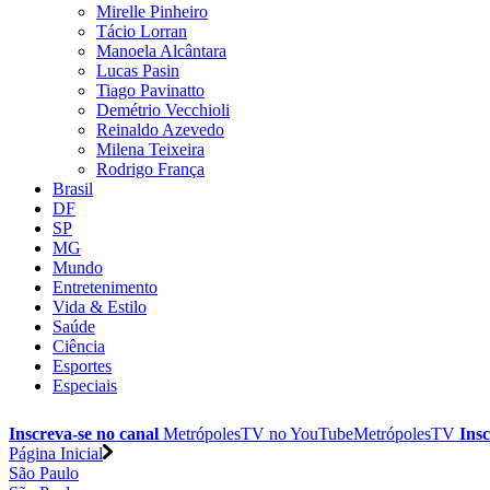
Mirelle Pinheiro
Tácio Lorran
Manoela Alcântara
Lucas Pasin
Tiago Pavinatto
Demétrio Vecchioli
Reinaldo Azevedo
Milena Teixeira
Rodrigo França
Brasil
DF
SP
MG
Mundo
Entretenimento
Vida & Estilo
Saúde
Ciência
Esportes
Especiais
Inscreva-se no canal
MetrópolesTV no
YouTube
MetrópolesTV
Insc
Página Inicial
São Paulo