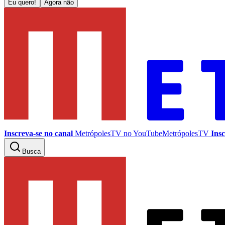
Eu quero!
Agora não
Inscreva-se no canal
MetrópolesTV no
YouTube
MetrópolesTV
Insc
Busca