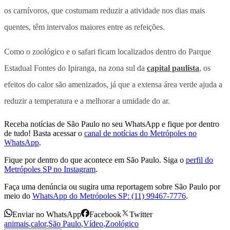
os carnívoros, que costumam reduzir a atividade nos dias mais
quentes, têm intervalos maiores entre as refeições.
Como o zoológico e o safari ficam localizados dentro do Parque
Estadual Fontes do Ipiranga, na zona sul da
capital paulista
, os
efeitos do calor são amenizados, já que a extensa área verde ajuda a
reduzir a temperatura e a melhorar a umidade do ar.
Receba notícias de São Paulo no seu WhatsApp e fique por dentro
de tudo! Basta acessar o
canal de notícias do Metrópoles no
WhatsApp
.
Fique por dentro do que acontece em São Paulo. Siga o
perfil do
Metrópoles SP no Instagram
.
Faça uma denúncia ou sugira uma reportagem sobre São Paulo por
meio do
WhatsApp do Metrópoles SP: (11) 99467-7776
.
Enviar no WhatsApp
Facebook
Twitter
animais
,
calor
,
São Paulo
,
Vídeo
,
Zoológico