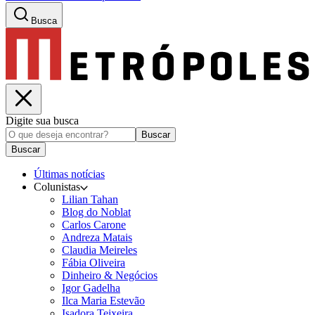
Busca
Digite sua busca
Buscar
Buscar
Últimas notícias
Colunistas
Lilian Tahan
Blog do Noblat
Carlos Carone
Andreza Matais
Claudia Meireles
Fábia Oliveira
Dinheiro & Negócios
Igor Gadelha
Ilca Maria Estevão
Isadora Teixeira