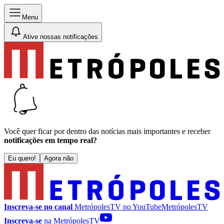
Menu
Ative nossas notificações
Você quer ficar por dentro das notícias mais importantes e receber
notificações em tempo real?
Eu quero!
Agora não
Inscreva-se no canal
MetrópolesTV no
YouTube
MetrópolesTV
Inscreva-se
na MetrópolesTV