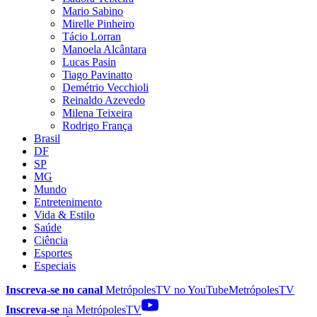
Mario Sabino
Mirelle Pinheiro
Tácio Lorran
Manoela Alcântara
Lucas Pasin
Tiago Pavinatto
Demétrio Vecchioli
Reinaldo Azevedo
Milena Teixeira
Rodrigo França
Brasil
DF
SP
MG
Mundo
Entretenimento
Vida & Estilo
Saúde
Ciência
Esportes
Especiais
Inscreva-se no canal
MetrópolesTV no
YouTube
MetrópolesTV
Inscreva-se
na MetrópolesTV