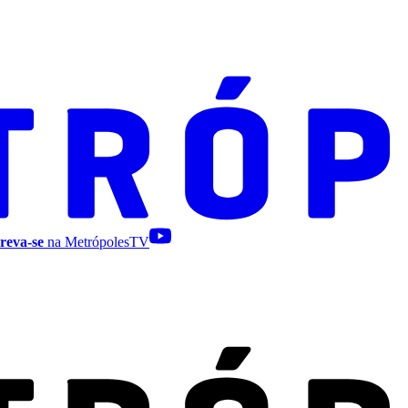
reva-se
na MetrópolesTV