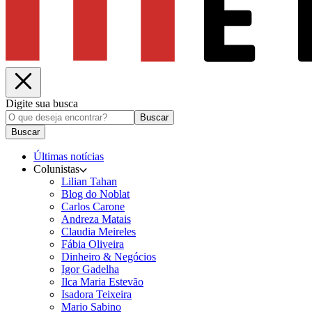
Digite sua busca
Buscar
Buscar
Últimas notícias
Colunistas
Lilian Tahan
Blog do Noblat
Carlos Carone
Andreza Matais
Claudia Meireles
Fábia Oliveira
Dinheiro & Negócios
Igor Gadelha
Ilca Maria Estevão
Isadora Teixeira
Mario Sabino