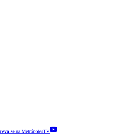
reva-se
na MetrópolesTV