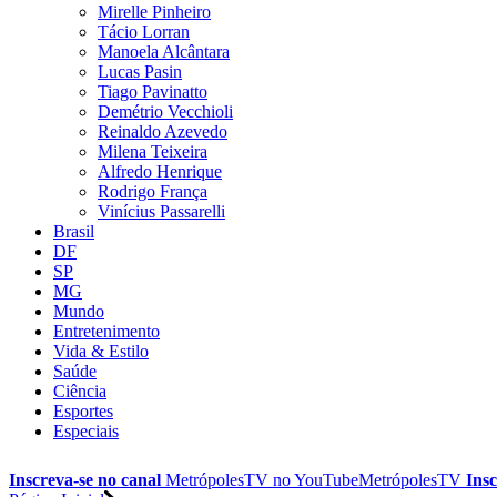
Mirelle Pinheiro
Tácio Lorran
Manoela Alcântara
Lucas Pasin
Tiago Pavinatto
Demétrio Vecchioli
Reinaldo Azevedo
Milena Teixeira
Alfredo Henrique
Rodrigo França
Vinícius Passarelli
Brasil
DF
SP
MG
Mundo
Entretenimento
Vida & Estilo
Saúde
Ciência
Esportes
Especiais
Inscreva-se no canal
MetrópolesTV no
YouTube
MetrópolesTV
Insc