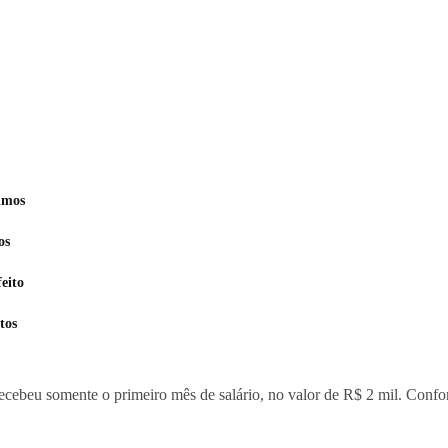
imos
os
eito
tos
cebeu somente o primeiro mês de salário, no valor de R$ 2 mil. Confor