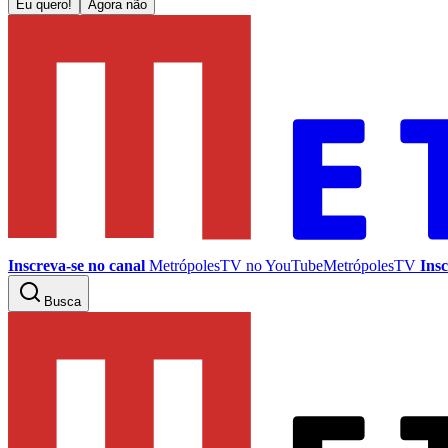
Eu quero!
Agora não
Inscreva-se no canal
MetrópolesTV no
YouTube
MetrópolesTV
Insc
Busca