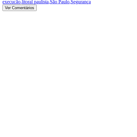
execução
,
litoral paulista
,
São Paulo
,
Segurança
Ver Comentários