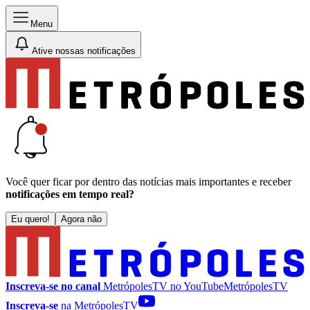
Menu
Ative nossas notificações
Você quer ficar por dentro das notícias mais importantes e receber
notificações em tempo real?
Eu quero!
Agora não
Inscreva-se no canal
MetrópolesTV no
YouTube
MetrópolesTV
Inscreva-se
na MetrópolesTV