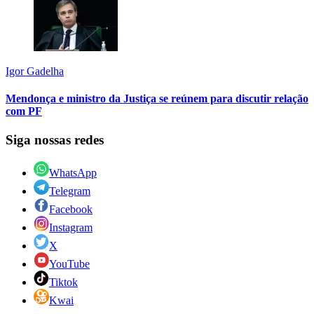
Igor Gadelha
Mendonça e ministro da Justiça se reúnem para discutir relação
com PF
Siga nossas redes
WhatsApp
Telegram
Facebook
Instagram
X
YouTube
Tiktok
Kwai