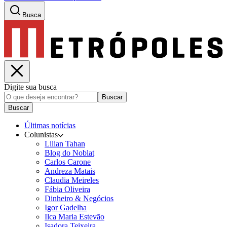
Busca
Digite sua busca
Buscar
Buscar
Últimas notícias
Colunistas
Lilian Tahan
Blog do Noblat
Carlos Carone
Andreza Matais
Claudia Meireles
Fábia Oliveira
Dinheiro & Negócios
Igor Gadelha
Ilca Maria Estevão
Isadora Teixeira