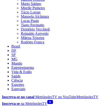
Mario Sabino
Mirelle Pinheiro
Tácio Lorran
Manoela Alcântara
Lucas Pasin
Tiago Pavinatto
Demétrio Vecchioli
Reinaldo Azevedo
Milena Teixeira
Rodrigo França
Brasil
DF
SP
MG
Mundo
Entretenimento
Vida & Estilo
Saúde
Ciência
Esportes
Especiais
Inscreva-se no canal
MetrópolesTV no
YouTube
MetrópolesTV
Inscreva-se
na MetrópolesTV