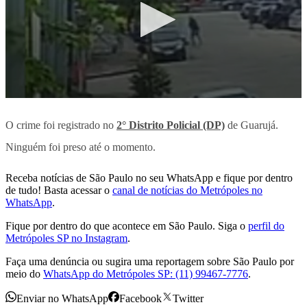
O crime foi registrado no
2° Distrito Policial (DP)
de Guarujá.
Ninguém foi preso até o momento.
Receba notícias de São Paulo no seu WhatsApp e fique por dentro
de tudo! Basta acessar o
canal de notícias do Metrópoles no
WhatsApp
.
Fique por dentro do que acontece em São Paulo. Siga o
perfil do
Metrópoles SP no Instagram
.
Faça uma denúncia ou sugira uma reportagem sobre São Paulo por
meio do
WhatsApp do Metrópoles SP: (11) 99467-7776
.
Enviar no WhatsApp
Facebook
Twitter