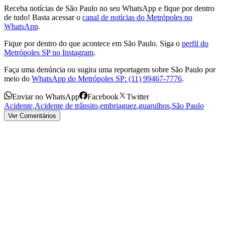
Receba notícias de São Paulo no seu WhatsApp e fique por dentro
de tudo! Basta acessar o
canal de notícias do Metrópoles no
WhatsApp
.
Fique por dentro do que acontece em São Paulo. Siga o
perfil do
Metrópoles SP no Instagram
.
Faça uma denúncia ou sugira uma reportagem sobre São Paulo por
meio do
WhatsApp do Metrópoles SP: (11) 99467-7776
.
Enviar no WhatsApp
Facebook
Twitter
Acidente
,
Acidente de trânsito
,
embriaguez
,
guarulhos
,
São Paulo
Ver Comentários