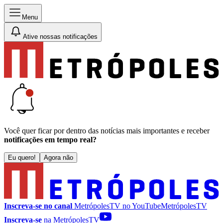
Menu
Ative nossas notificações
Você quer ficar por dentro das notícias mais importantes e receber
notificações em tempo real?
Eu quero!
Agora não
Inscreva-se no canal
MetrópolesTV no
YouTube
MetrópolesTV
Inscreva-se
na MetrópolesTV