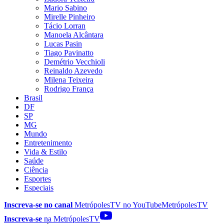
Mario Sabino
Mirelle Pinheiro
Tácio Lorran
Manoela Alcântara
Lucas Pasin
Tiago Pavinatto
Demétrio Vecchioli
Reinaldo Azevedo
Milena Teixeira
Rodrigo França
Brasil
DF
SP
MG
Mundo
Entretenimento
Vida & Estilo
Saúde
Ciência
Esportes
Especiais
Inscreva-se no canal
MetrópolesTV no
YouTube
MetrópolesTV
Inscreva-se
na MetrópolesTV