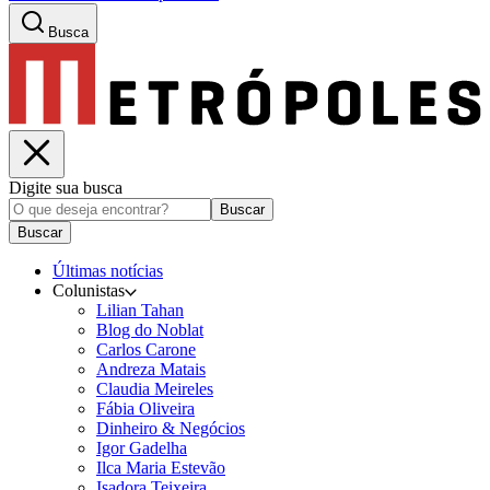
Busca
Digite sua busca
Buscar
Buscar
Últimas notícias
Colunistas
Lilian Tahan
Blog do Noblat
Carlos Carone
Andreza Matais
Claudia Meireles
Fábia Oliveira
Dinheiro & Negócios
Igor Gadelha
Ilca Maria Estevão
Isadora Teixeira