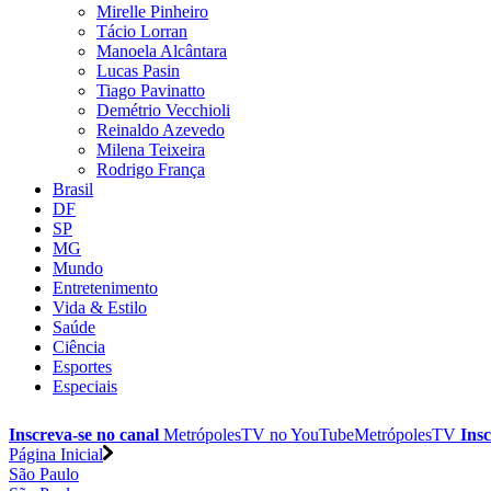
Mirelle Pinheiro
Tácio Lorran
Manoela Alcântara
Lucas Pasin
Tiago Pavinatto
Demétrio Vecchioli
Reinaldo Azevedo
Milena Teixeira
Rodrigo França
Brasil
DF
SP
MG
Mundo
Entretenimento
Vida & Estilo
Saúde
Ciência
Esportes
Especiais
Inscreva-se no canal
MetrópolesTV no
YouTube
MetrópolesTV
Insc
Página Inicial
São Paulo