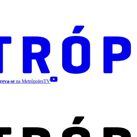
reva-se
na MetrópolesTV