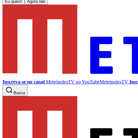
Eu quero!
Agora não
Inscreva-se no canal
MetrópolesTV no
YouTube
MetrópolesTV
Insc
Busca