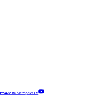
reva-se
na MetrópolesTV