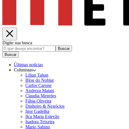
Digite sua busca
Buscar
Buscar
Últimas notícias
Colunistas
Lilian Tahan
Blog do Noblat
Carlos Carone
Andreza Matais
Claudia Meireles
Fábia Oliveira
Dinheiro & Negócios
Igor Gadelha
Ilca Maria Estevão
Isadora Teixeira
Mario Sabino