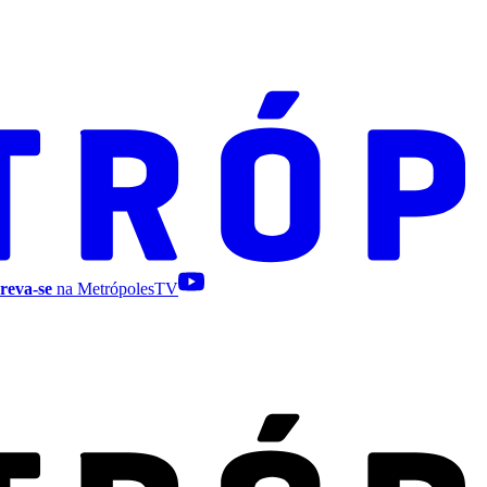
reva-se
na MetrópolesTV