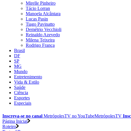
Mirelle Pinheiro
Tácio Lorran
Manoela Alcântara
Lucas Pasin
Tiago Pavinatto
Demétrio Vecchioli
Reinaldo Azevedo
Milena Teixeira
Rodrigo França
Brasil
DF
SP
MG
Mundo
Entretenimento
Vida & Estilo
Saúde
Ciência
Esportes
Especiais
Inscreva-se no canal
MetrópolesTV no
YouTube
MetrópolesTV
Insc
Página Inicial
Roteiro