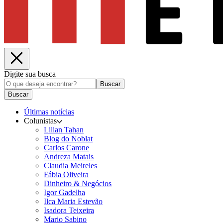
Digite sua busca
Buscar
Buscar
Últimas notícias
Colunistas
Lilian Tahan
Blog do Noblat
Carlos Carone
Andreza Matais
Claudia Meireles
Fábia Oliveira
Dinheiro & Negócios
Igor Gadelha
Ilca Maria Estevão
Isadora Teixeira
Mario Sabino