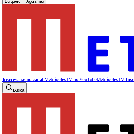
Eu quero!
Agora não
Inscreva-se no canal
MetrópolesTV no
YouTube
MetrópolesTV
Insc
Busca