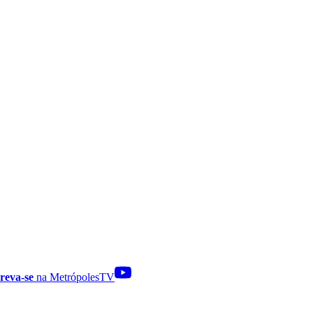
reva-se
na MetrópolesTV