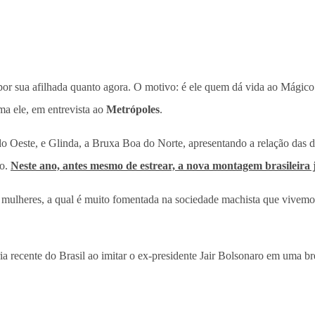
 por sua afilhada quanto agora. O motivo: é ele quem dá vida ao Mágic
ma ele, em entrevista ao
Metrópoles
.
 do Oeste, e Glinda, a Bruxa Boa do Norte, apresentando a relação da
ro.
Neste ano, antes mesmo de estrear, a nova montagem brasileira j
as mulheres, a qual é muito fomentada na sociedade machista que vivemo
a recente do Brasil ao imitar o ex-presidente Jair Bolsonaro em uma br