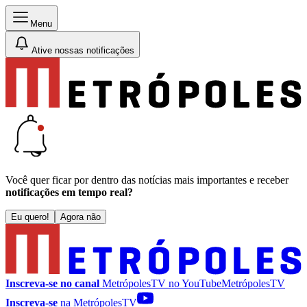
Menu
Ative nossas notificações
Você quer ficar por dentro das notícias mais importantes e receber
notificações em tempo real?
Eu quero!
Agora não
Inscreva-se no canal
MetrópolesTV no
YouTube
MetrópolesTV
Inscreva-se
na MetrópolesTV