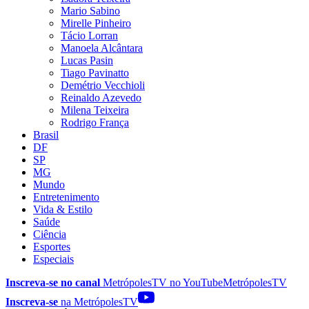
Mario Sabino
Mirelle Pinheiro
Tácio Lorran
Manoela Alcântara
Lucas Pasin
Tiago Pavinatto
Demétrio Vecchioli
Reinaldo Azevedo
Milena Teixeira
Rodrigo França
Brasil
DF
SP
MG
Mundo
Entretenimento
Vida & Estilo
Saúde
Ciência
Esportes
Especiais
Inscreva-se no canal
MetrópolesTV no
YouTube
MetrópolesTV
Inscreva-se
na MetrópolesTV