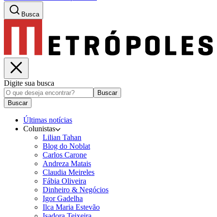
Busca
Digite sua busca
Buscar
Buscar
Últimas notícias
Colunistas
Lilian Tahan
Blog do Noblat
Carlos Carone
Andreza Matais
Claudia Meireles
Fábia Oliveira
Dinheiro & Negócios
Igor Gadelha
Ilca Maria Estevão
Isadora Teixeira