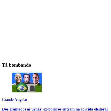
Tá bombando
Grande Angular
Dos gramados às urnas: ex-boleiros entram na corrida eleitoral