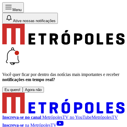
Menu
Ative nossas notificações
Você quer ficar por dentro das notícias mais importantes e receber
notificações em tempo real?
Eu quero!
Agora não
Inscreva-se no canal
MetrópolesTV no
YouTube
MetrópolesTV
Inscreva-se
na MetrópolesTV