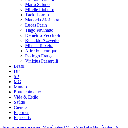
Mario Sabino
Mirelle Pinheiro
Tácio Lorran
Manoela Alcântara
Lucas Pasin
Tiago Pavinatto
Demétrio Vecchioli
Reinaldo Azevedo
Milena Teixeira
Alfredo Henrique
Rodrigo França
Vinícius Passarelli
Brasil
DF
SP
MG
Mundo
Entretenimento
Vida & Estilo
Saúde
Ciência
Esportes
Especiais
Inscreva-se no canal
MetrópolesTV no
YouTube
MetrópolesTV