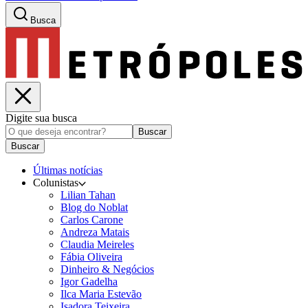
Busca
Digite sua busca
Buscar
Buscar
Últimas notícias
Colunistas
Lilian Tahan
Blog do Noblat
Carlos Carone
Andreza Matais
Claudia Meireles
Fábia Oliveira
Dinheiro & Negócios
Igor Gadelha
Ilca Maria Estevão
Isadora Teixeira