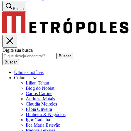
Busca
Digite sua busca
Buscar
Buscar
Últimas notícias
Colunistas
Lilian Tahan
Blog do Noblat
Carlos Carone
Andreza Matais
Claudia Meireles
Fábia Oliveira
Dinheiro & Negócios
Igor Gadelha
Ilca Maria Estevão
Isadora Teixeira