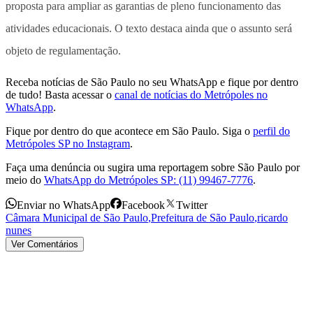
proposta para ampliar as garantias de pleno funcionamento das
atividades educacionais. O texto destaca ainda que o assunto será
objeto de regulamentação.
Receba notícias de São Paulo no seu WhatsApp e fique por dentro
de tudo! Basta acessar o
canal de notícias do Metrópoles no
WhatsApp
.
Fique por dentro do que acontece em São Paulo. Siga o
perfil do
Metrópoles SP no Instagram
.
Faça uma denúncia ou sugira uma reportagem sobre São Paulo por
meio do
WhatsApp do Metrópoles SP: (11) 99467-7776
.
Enviar no WhatsApp
Facebook
Twitter
Câmara Municipal de São Paulo
,
Prefeitura de São Paulo
,
ricardo
nunes
Ver Comentários