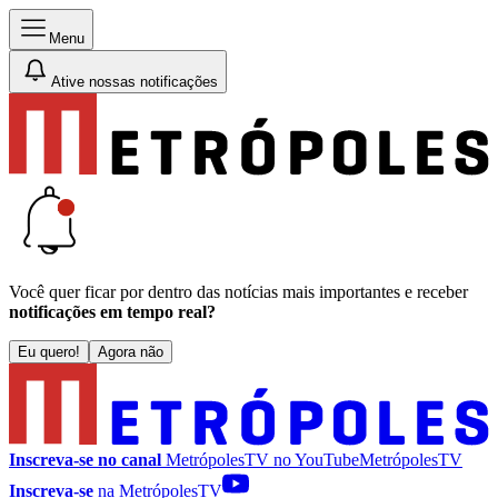
Menu
Ative nossas notificações
Você quer ficar por dentro das notícias mais importantes e receber
notificações em tempo real?
Eu quero!
Agora não
Inscreva-se no canal
MetrópolesTV no
YouTube
MetrópolesTV
Inscreva-se
na MetrópolesTV