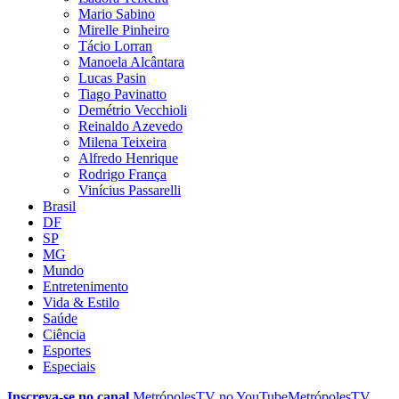
Mario Sabino
Mirelle Pinheiro
Tácio Lorran
Manoela Alcântara
Lucas Pasin
Tiago Pavinatto
Demétrio Vecchioli
Reinaldo Azevedo
Milena Teixeira
Alfredo Henrique
Rodrigo França
Vinícius Passarelli
Brasil
DF
SP
MG
Mundo
Entretenimento
Vida & Estilo
Saúde
Ciência
Esportes
Especiais
Inscreva-se no canal
MetrópolesTV no
YouTube
MetrópolesTV