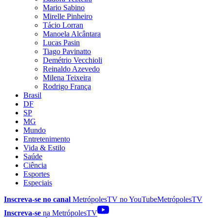
Mario Sabino
Mirelle Pinheiro
Tácio Lorran
Manoela Alcântara
Lucas Pasin
Tiago Pavinatto
Demétrio Vecchioli
Reinaldo Azevedo
Milena Teixeira
Rodrigo França
Brasil
DF
SP
MG
Mundo
Entretenimento
Vida & Estilo
Saúde
Ciência
Esportes
Especiais
Inscreva-se no canal
MetrópolesTV no
YouTube
MetrópolesTV
Inscreva-se
na MetrópolesTV