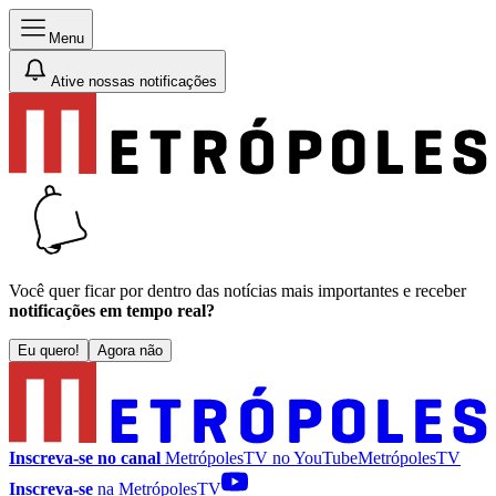
Menu
Ative nossas notificações
Você quer ficar por dentro das notícias mais importantes e receber
notificações em tempo real?
Eu quero!
Agora não
Inscreva-se no canal
MetrópolesTV no
YouTube
MetrópolesTV
Inscreva-se
na MetrópolesTV