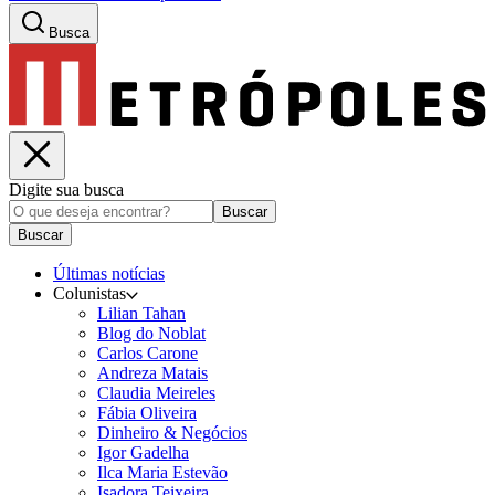
Busca
Digite sua busca
Buscar
Buscar
Últimas notícias
Colunistas
Lilian Tahan
Blog do Noblat
Carlos Carone
Andreza Matais
Claudia Meireles
Fábia Oliveira
Dinheiro & Negócios
Igor Gadelha
Ilca Maria Estevão
Isadora Teixeira