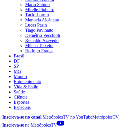
Mario Sabino
Mirelle Pinheiro
Tácio Lorran
Manoela Alcântara
Lucas Pasin
Tiago Pavinatto
Demétrio Vecchioli
Reinaldo Azevedo
Milena Teixeira
Rodrigo França
Brasil
DF
SP
MG
Mundo
Entretenimento
Vida & Estilo
Saúde
Ciência
Esportes
Especiais
Inscreva-se no canal
MetrópolesTV no
YouTube
MetrópolesTV
Inscreva-se
na MetrópolesTV