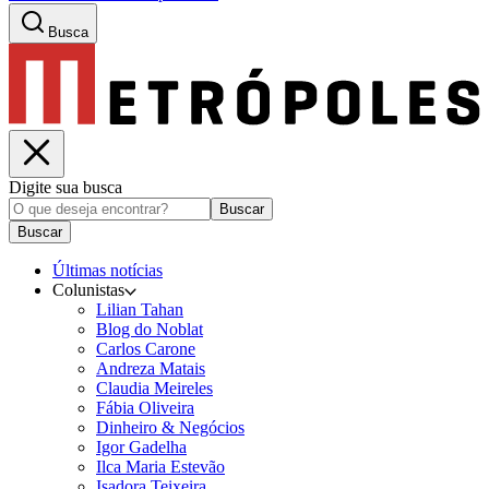
Busca
Digite sua busca
Buscar
Buscar
Últimas notícias
Colunistas
Lilian Tahan
Blog do Noblat
Carlos Carone
Andreza Matais
Claudia Meireles
Fábia Oliveira
Dinheiro & Negócios
Igor Gadelha
Ilca Maria Estevão
Isadora Teixeira