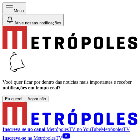
Menu
Ative nossas notificações
Você quer ficar por dentro das notícias mais importantes e receber
notificações em tempo real?
Eu quero!
Agora não
Inscreva-se no canal
MetrópolesTV no
YouTube
MetrópolesTV
Inscreva-se
na MetrópolesTV