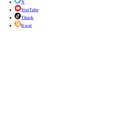
X
YouTube
Tiktok
Kwai