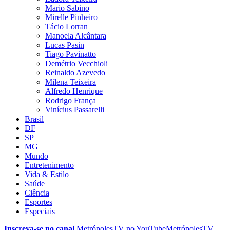
Mario Sabino
Mirelle Pinheiro
Tácio Lorran
Manoela Alcântara
Lucas Pasin
Tiago Pavinatto
Demétrio Vecchioli
Reinaldo Azevedo
Milena Teixeira
Alfredo Henrique
Rodrigo França
Vinícius Passarelli
Brasil
DF
SP
MG
Mundo
Entretenimento
Vida & Estilo
Saúde
Ciência
Esportes
Especiais
Inscreva-se no canal
MetrópolesTV no
YouTube
MetrópolesTV