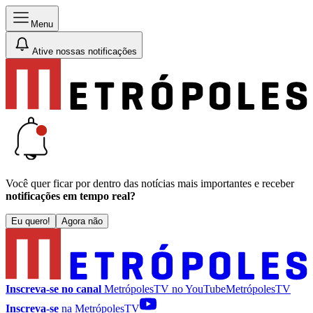
Menu
Ative nossas notificações
Você quer ficar por dentro das notícias mais importantes e receber
notificações em tempo real?
Eu quero!
Agora não
Inscreva-se no canal
MetrópolesTV no
YouTube
MetrópolesTV
Inscreva-se
na MetrópolesTV