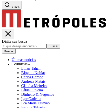
Busca
Digite sua busca
Buscar
Buscar
Últimas notícias
Colunistas
Lilian Tahan
Blog do Noblat
Carlos Carone
Andreza Matais
Claudia Meireles
Fábia Oliveira
Dinheiro & Negócios
Igor Gadelha
Ilca Maria Estevão
Isadora Teixeira