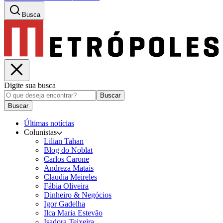
Busca
Digite sua busca
Buscar
Buscar
Últimas notícias
Colunistas
Lilian Tahan
Blog do Noblat
Carlos Carone
Andreza Matais
Claudia Meireles
Fábia Oliveira
Dinheiro & Negócios
Igor Gadelha
Ilca Maria Estevão
Isadora Teixeira