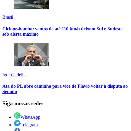
Brasil
Ciclone-bomba: ventos de até 110 km/h deixam Sul e Sudeste
sob alerta máximo
Igor Gadelha
Ata do PL abre caminho para vice de Flávio voltar à disputa ao
Senado
Siga nossas redes
WhatsApp
Telegram