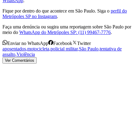
WhatsApp
.
Fique por dentro do que acontece em São Paulo. Siga o
perfil do
Metrópoles SP no Instagram
.
Faça uma denúncia ou sugira uma reportagem sobre São Paulo por
meio do
WhatsApp do Metrópoles SP: (11) 99467-7776
.
Enviar no WhatsApp
Facebook
Twitter
aposentados
,
motocicleta
,
policial militar
,
São Paulo
,
tentativa de
assalto
,
Violência
Ver Comentários