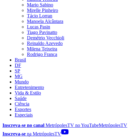
Mario Sabino
Mirelle Pinheiro
Tácio Lorran
Manoela Alcântara
Lucas Pasin
Tiago Pavinatto
Demétrio Vecchioli
Reinaldo Azevedo
Milena Teixeira
Rodrigo França
Brasil
DF
SP
MG
Mundo
Entretenimento
Vida & Estilo
Saúde
Ciência
Esportes
Especiais
Inscreva-se no canal
MetrópolesTV no
YouTube
MetrópolesTV
Inscreva-se
na MetrópolesTV