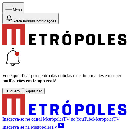
Menu
Ative nossas notificações
Você quer ficar por dentro das notícias mais importantes e receber
notificações em tempo real?
Eu quero!
Agora não
Inscreva-se no canal
MetrópolesTV no
YouTube
MetrópolesTV
Inscreva-se
na MetrópolesTV