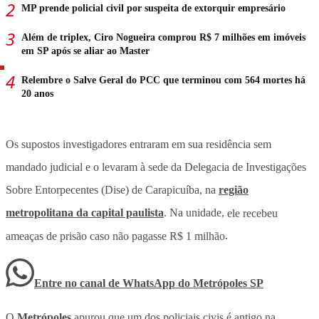
MP prende policial civil por suspeita de extorquir empresário
Além de triplex, Ciro Nogueira comprou R$ 7 milhões em imóveis
em SP após se aliar ao Master
Relembre o Salve Geral do PCC que terminou com 564 mortes há
20 anos
Os supostos investigadores entraram em sua residência sem
mandado judicial e o levaram à sede da Delegacia de Investigações
Sobre Entorpecentes (Dise) de Carapicuíba, na
região
metropolitana da capital paulista
. Na unidade,
ele recebeu
ameaças de prisão caso não pagasse R$ 1 milhão
.
Entre no canal de WhatsApp
do
Metrópoles SP
O
Metrópoles
apurou que um dos policiais civis é antigo na