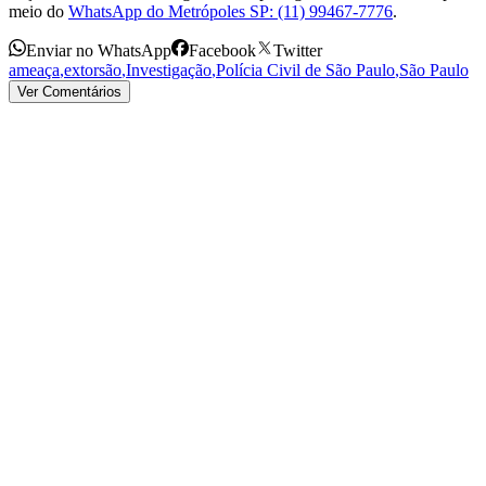
meio do
WhatsApp do Metrópoles SP: (11) 99467-7776
.
Enviar no WhatsApp
Facebook
Twitter
ameaça
,
extorsão
,
Investigação
,
Polícia Civil de São Paulo
,
São Paulo
Ver Comentários