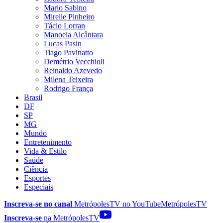
Mario Sabino
Mirelle Pinheiro
Tácio Lorran
Manoela Alcântara
Lucas Pasin
Tiago Pavinatto
Demétrio Vecchioli
Reinaldo Azevedo
Milena Teixeira
Rodrigo França
Brasil
DF
SP
MG
Mundo
Entretenimento
Vida & Estilo
Saúde
Ciência
Esportes
Especiais
Inscreva-se no canal
MetrópolesTV no
YouTube
MetrópolesTV
Inscreva-se
na MetrópolesTV