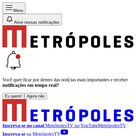
Menu
Ative nossas notificações
Você quer ficar por dentro das notícias mais importantes e receber
notificações em tempo real?
Eu quero!
Agora não
Inscreva-se no canal
MetrópolesTV no
YouTube
MetrópolesTV
Inscreva-se
na MetrópolesTV