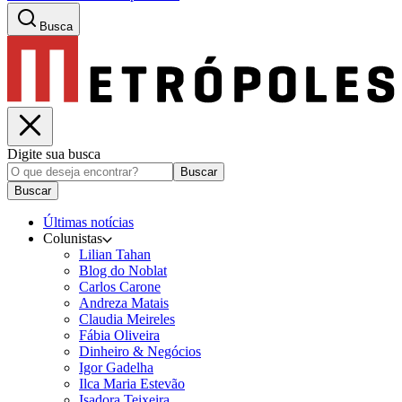
Busca
Digite sua busca
Buscar
Buscar
Últimas notícias
Colunistas
Lilian Tahan
Blog do Noblat
Carlos Carone
Andreza Matais
Claudia Meireles
Fábia Oliveira
Dinheiro & Negócios
Igor Gadelha
Ilca Maria Estevão
Isadora Teixeira