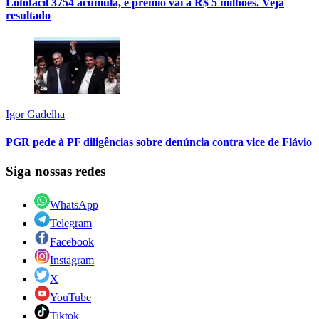
Lotofácil 3754 acumula, e prêmio vai a R$ 5 milhões. Veja
resultado
Igor Gadelha
PGR pede à PF diligências sobre denúncia contra vice de Flávio
Siga nossas redes
WhatsApp
Telegram
Facebook
Instagram
X
YouTube
Tiktok