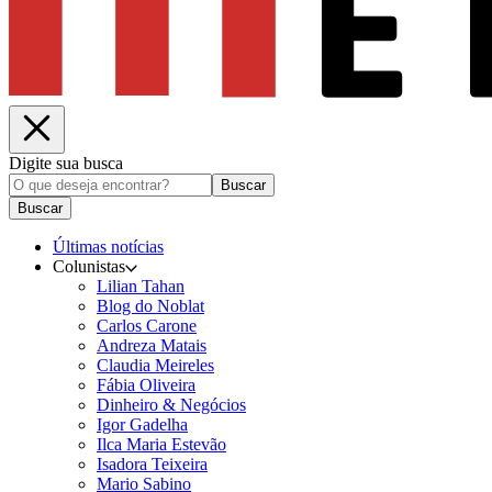
Digite sua busca
Buscar
Buscar
Últimas notícias
Colunistas
Lilian Tahan
Blog do Noblat
Carlos Carone
Andreza Matais
Claudia Meireles
Fábia Oliveira
Dinheiro & Negócios
Igor Gadelha
Ilca Maria Estevão
Isadora Teixeira
Mario Sabino