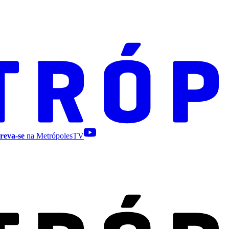
reva-se
na MetrópolesTV