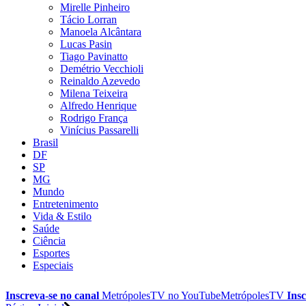
Mirelle Pinheiro
Tácio Lorran
Manoela Alcântara
Lucas Pasin
Tiago Pavinatto
Demétrio Vecchioli
Reinaldo Azevedo
Milena Teixeira
Alfredo Henrique
Rodrigo França
Vinícius Passarelli
Brasil
DF
SP
MG
Mundo
Entretenimento
Vida & Estilo
Saúde
Ciência
Esportes
Especiais
Inscreva-se no canal
MetrópolesTV no
YouTube
MetrópolesTV
Insc