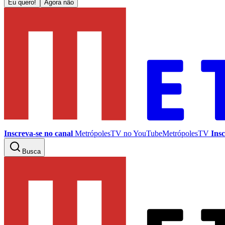
Eu quero!
Agora não
Inscreva-se no canal
MetrópolesTV no
YouTube
MetrópolesTV
Insc
Busca