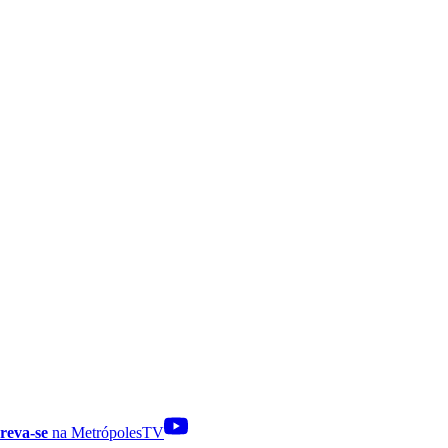
reva-se
na MetrópolesTV