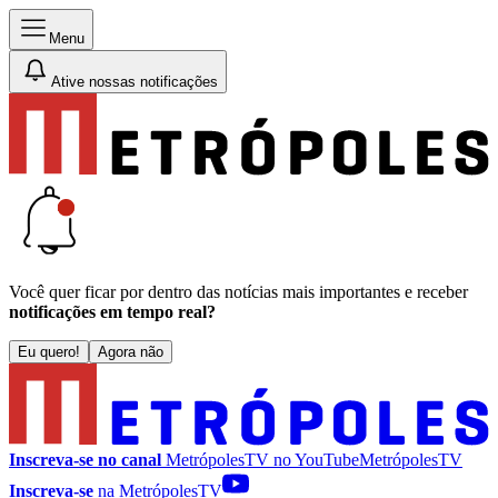
Menu
Ative nossas notificações
Você quer ficar por dentro das notícias mais importantes e receber
notificações em tempo real?
Eu quero!
Agora não
Inscreva-se no canal
MetrópolesTV no
YouTube
MetrópolesTV
Inscreva-se
na MetrópolesTV