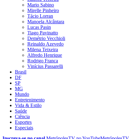
Mario Sabino
Mirelle Pinheiro
Tácio Lorran
Manoela Alcântara
Lucas Pasin
Tiago Pavinatto
Demétrio Vecchioli
Reinaldo Azevedo
Milena Teixeira
Alfredo Henrique
Rodrigo França
Vinícius Passarelli
Brasil
DF
SP
MG
Mundo
Entretenimento
Vida & Estilo
Saúde
Ciência
Esportes
Especiais
Inscreva-se no canal
MetrópolesTV no
YouTube
MetrópolesTV