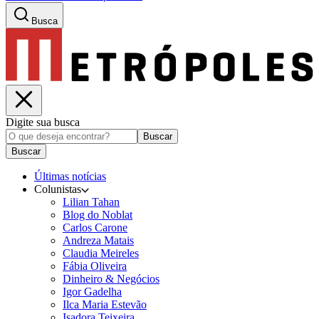
Busca
Digite sua busca
Buscar
Buscar
Últimas notícias
Colunistas
Lilian Tahan
Blog do Noblat
Carlos Carone
Andreza Matais
Claudia Meireles
Fábia Oliveira
Dinheiro & Negócios
Igor Gadelha
Ilca Maria Estevão
Isadora Teixeira