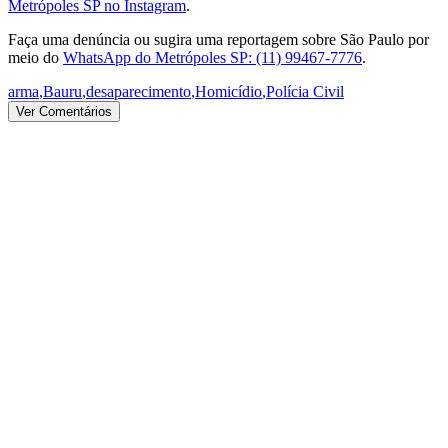
Metrópoles SP no Instagram
.
Faça uma denúncia ou sugira uma reportagem sobre São Paulo por
meio do
WhatsApp do Metrópoles SP: (11) 99467-7776
.
arma
,
Bauru
,
desaparecimento
,
Homicídio
,
Polícia Civil
Ver Comentários