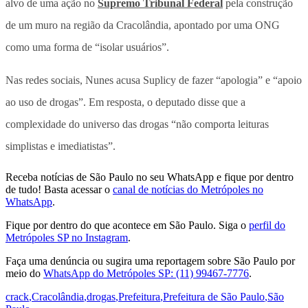
alvo de uma ação no
Supremo Tribunal Federal
pela construção
de um muro na região da Cracolândia, apontado por uma ONG
como uma forma de “isolar usuários”.
Nas redes sociais, Nunes acusa Suplicy de fazer “apologia” e “apoio
ao uso de drogas”. Em resposta, o deputado disse que a
complexidade do universo das drogas “não comporta leituras
simplistas e imediatistas”.
Receba notícias de São Paulo no seu WhatsApp e fique por dentro
de tudo! Basta acessar o
canal de notícias do Metrópoles no
WhatsApp
.
Fique por dentro do que acontece em São Paulo. Siga o
perfil do
Metrópoles SP no Instagram
.
Faça uma denúncia ou sugira uma reportagem sobre São Paulo por
meio do
WhatsApp do Metrópoles SP: (11) 99467-7776
.
crack
,
Cracolândia
,
drogas
,
Prefeitura
,
Prefeitura de São Paulo
,
São