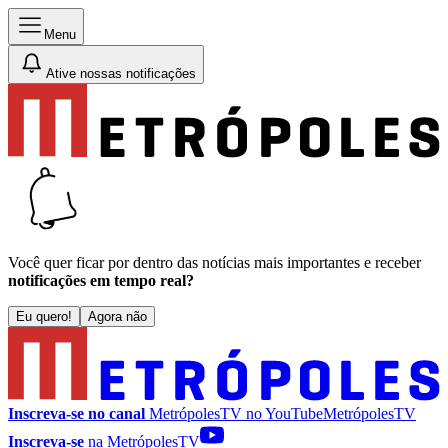
Menu
Ative nossas notificações
Você quer ficar por dentro das notícias mais importantes e receber
notificações em tempo real?
Eu quero!
Agora não
Inscreva-se no canal
MetrópolesTV no
YouTube
MetrópolesTV
Inscreva-se
na MetrópolesTV