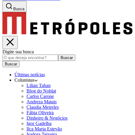
Busca
Digite sua busca
Buscar
Buscar
Últimas notícias
Colunistas
Lilian Tahan
Blog do Noblat
Carlos Carone
Andreza Matais
Claudia Meireles
Fábia Oliveira
Dinheiro & Negócios
Igor Gadelha
Ilca Maria Estevão
Isadora Teixeira