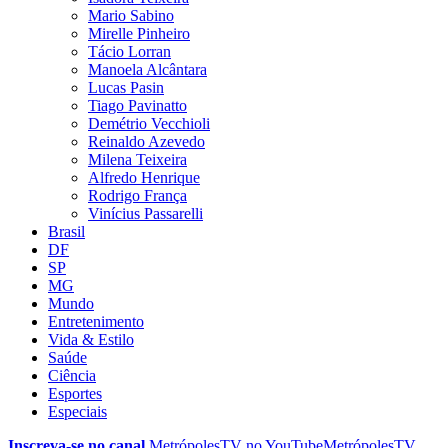
Mario Sabino
Mirelle Pinheiro
Tácio Lorran
Manoela Alcântara
Lucas Pasin
Tiago Pavinatto
Demétrio Vecchioli
Reinaldo Azevedo
Milena Teixeira
Alfredo Henrique
Rodrigo França
Vinícius Passarelli
Brasil
DF
SP
MG
Mundo
Entretenimento
Vida & Estilo
Saúde
Ciência
Esportes
Especiais
Inscreva-se no canal
MetrópolesTV no
YouTube
MetrópolesTV