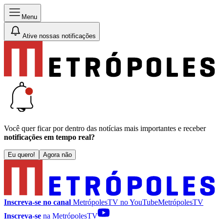
Menu
Ative nossas notificações
Você quer ficar por dentro das notícias mais importantes e receber
notificações em tempo real?
Eu quero!
Agora não
Inscreva-se no canal
MetrópolesTV no
YouTube
MetrópolesTV
Inscreva-se
na MetrópolesTV