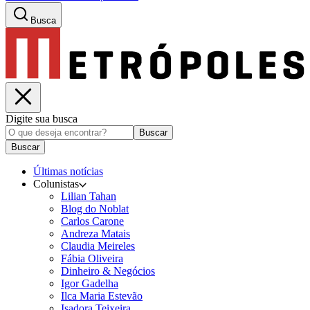
Busca
Digite sua busca
Buscar
Buscar
Últimas notícias
Colunistas
Lilian Tahan
Blog do Noblat
Carlos Carone
Andreza Matais
Claudia Meireles
Fábia Oliveira
Dinheiro & Negócios
Igor Gadelha
Ilca Maria Estevão
Isadora Teixeira