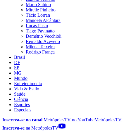
Mario Sabino
Mirelle Pinheiro
Tácio Lorran
Manoela Alcântara
Lucas Pasin
Tiago Pavinatto
Demétrio Vecchioli
Reinaldo Azevedo
Milena Teixeira
Rodrigo França
Brasil
DF
SP
MG
Mundo
Entretenimento
Vida & Estilo
Saúde
Ciência
Esportes
Especiais
Inscreva-se no canal
MetrópolesTV no
YouTube
MetrópolesTV
Inscreva-se
na MetrópolesTV