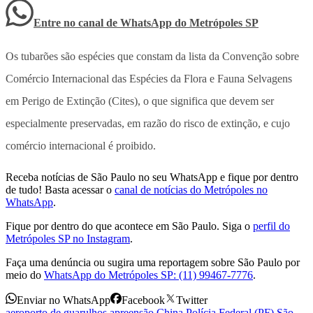
Entre no canal de WhatsApp
do
Metrópoles SP
Os tubarões são espécies que constam da lista da Convenção sobre
Comércio Internacional das Espécies da Flora e Fauna Selvagens
em Perigo de Extinção (Cites), o que significa que devem ser
especialmente preservadas, em razão do risco de extinção, e cujo
comércio internacional é proibido.
Receba notícias de São Paulo no seu WhatsApp e fique por dentro
de tudo! Basta acessar o
canal de notícias do Metrópoles no
WhatsApp
.
Fique por dentro do que acontece em São Paulo. Siga o
perfil do
Metrópoles SP no Instagram
.
Faça uma denúncia ou sugira uma reportagem sobre São Paulo por
meio do
WhatsApp do Metrópoles SP: (11) 99467-7776
.
Enviar no WhatsApp
Facebook
Twitter
aeroporto de guarulhos
,
apreensão
,
China
,
Polícia Federal (PF)
,
São