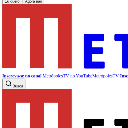
Eu quero!
Agora não
Inscreva-se no canal
MetrópolesTV no
YouTube
MetrópolesTV
Insc
Busca