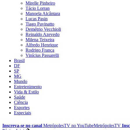
Mirelle Pinheiro
Tácio Lorran
Manoela Alcântara
Lucas Pasin
Tiago Pavinatto
Demétrio Vecchioli
Reinaldo Azevedo
Milena Teixeira
Alfredo Henrique
Rodrigo França
Vinícius Passarelli
Brasil
DF
SP
MG
Mundo
Entretenimento
Vida & Estilo
Saúde
Ciência
Esportes
Especiais
Inscreva-se no canal
MetrópolesTV no
YouTube
MetrópolesTV
Insc