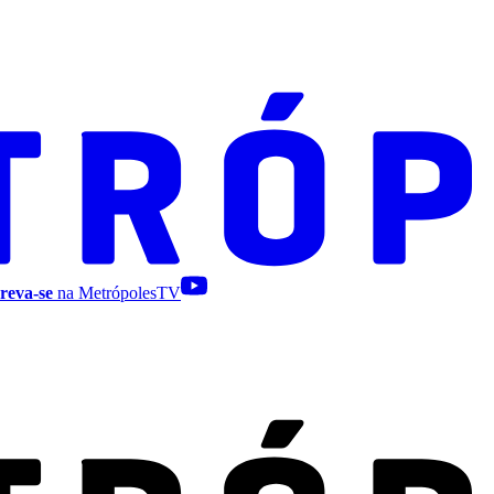
reva-se
na MetrópolesTV