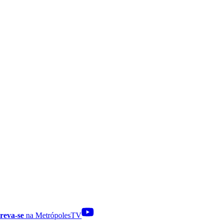
reva-se
na MetrópolesTV