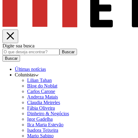
Digite sua busca
Buscar
Buscar
Últimas notícias
Colunistas
Lilian Tahan
Blog do Noblat
Carlos Carone
Andreza Matais
Claudia Meireles
Fábia Oliveira
Dinheiro & Negócios
Igor Gadelha
Ilca Maria Estevão
Isadora Teixeira
Mario Sabino