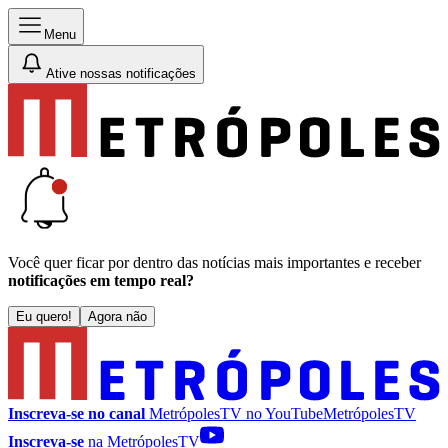
Menu
Ative nossas notificações
Você quer ficar por dentro das notícias mais importantes e receber
notificações em tempo real?
Eu quero!
Agora não
Inscreva-se no canal
MetrópolesTV no
YouTube
MetrópolesTV
Inscreva-se
na MetrópolesTV