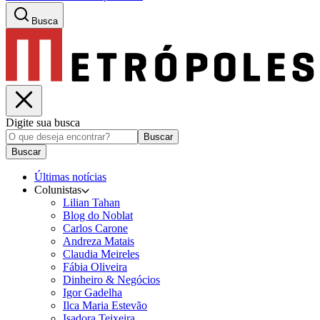
Busca
Digite sua busca
Buscar
Buscar
Últimas notícias
Colunistas
Lilian Tahan
Blog do Noblat
Carlos Carone
Andreza Matais
Claudia Meireles
Fábia Oliveira
Dinheiro & Negócios
Igor Gadelha
Ilca Maria Estevão
Isadora Teixeira