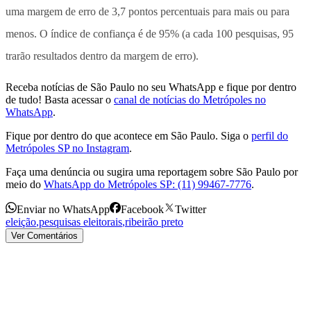
uma margem de erro de 3,7 pontos percentuais para mais ou para
menos. O índice de confiança é de 95% (a cada 100 pesquisas, 95
trarão resultados dentro da margem de erro).
Receba notícias de São Paulo no seu WhatsApp e fique por dentro
de tudo! Basta acessar o
canal de notícias do Metrópoles no
WhatsApp
.
Fique por dentro do que acontece em São Paulo. Siga o
perfil do
Metrópoles SP no Instagram
.
Faça uma denúncia ou sugira uma reportagem sobre São Paulo por
meio do
WhatsApp do Metrópoles SP: (11) 99467-7776
.
Enviar no WhatsApp
Facebook
Twitter
eleição
,
pesquisas eleitorais
,
ribeirão preto
Ver Comentários