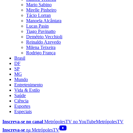
Mario Sabino
Mirelle Pinheiro
Tácio Lorran
Manoela Alcântara
Lucas Pasin
Tiago Pavinatto
Demétrio Vecchioli
Reinaldo Azevedo
Milena Teixeira
Rodrigo França
Brasil
DF
SP
MG
Mundo
Entretenimento
Vida & Estilo
Saúde
Ciência
Esportes
Especiais
Inscreva-se no canal
MetrópolesTV no
YouTube
MetrópolesTV
Inscreva-se
na MetrópolesTV