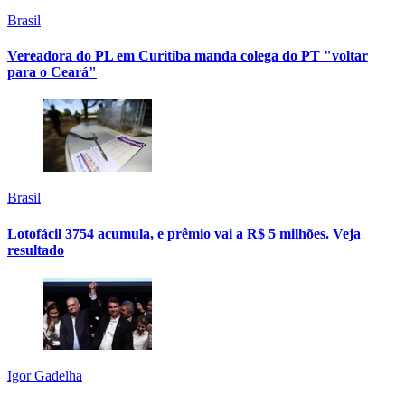
Brasil
Vereadora do PL em Curitiba manda colega do PT "voltar
para o Ceará"
Brasil
Lotofácil 3754 acumula, e prêmio vai a R$ 5 milhões. Veja
resultado
Igor Gadelha