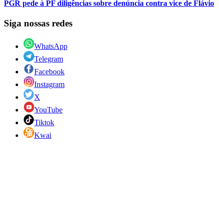
PGR pede à PF diligências sobre denúncia contra vice de Flávio
Siga nossas redes
WhatsApp
Telegram
Facebook
Instagram
X
YouTube
Tiktok
Kwai