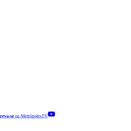
reva-se
na MetrópolesTV