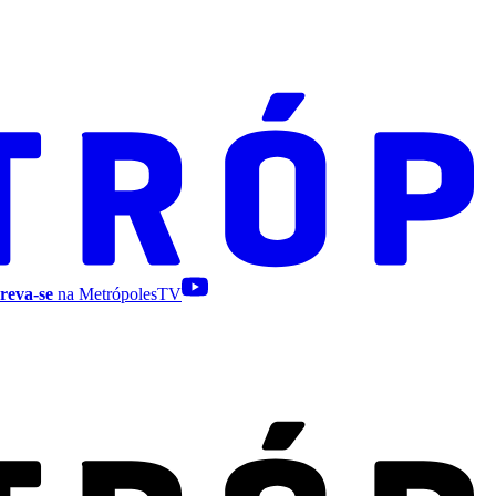
reva-se
na MetrópolesTV