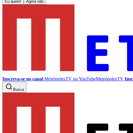
Eu quero!
Agora não
Inscreva-se no canal
MetrópolesTV no
YouTube
MetrópolesTV
Insc
Busca