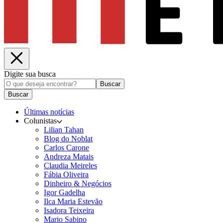
Digite sua busca
Buscar
Buscar
Últimas notícias
Colunistas
Lilian Tahan
Blog do Noblat
Carlos Carone
Andreza Matais
Claudia Meireles
Fábia Oliveira
Dinheiro & Negócios
Igor Gadelha
Ilca Maria Estevão
Isadora Teixeira
Mario Sabino