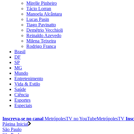
Mirelle Pinheiro
Tácio Lorran
Manoela Alcântara
Lucas Pasin
Tiago Pavinatto
Demétrio Vecchioli
Reinaldo Azevedo
Milena Teixeira
Rodrigo França
Brasil
DF
SP
MG
Mundo
Entretenimento
Vida & Estilo
Saúde
Ciência
Esportes
Especiais
Inscreva-se no canal
MetrópolesTV no
YouTube
MetrópolesTV
Insc
Página Inicial
São Paulo