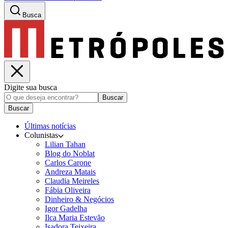
Busca
Digite sua busca
Buscar
Buscar
Últimas notícias
Colunistas
Lilian Tahan
Blog do Noblat
Carlos Carone
Andreza Matais
Claudia Meireles
Fábia Oliveira
Dinheiro & Negócios
Igor Gadelha
Ilca Maria Estevão
Isadora Teixeira