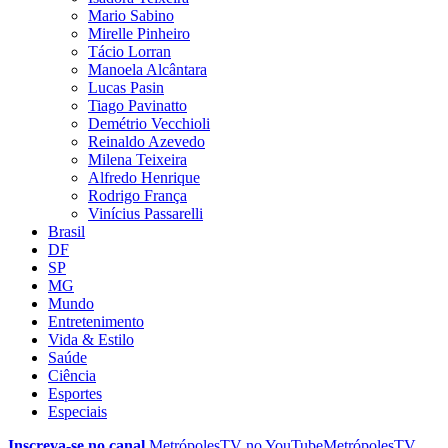
Mario Sabino
Mirelle Pinheiro
Tácio Lorran
Manoela Alcântara
Lucas Pasin
Tiago Pavinatto
Demétrio Vecchioli
Reinaldo Azevedo
Milena Teixeira
Alfredo Henrique
Rodrigo França
Vinícius Passarelli
Brasil
DF
SP
MG
Mundo
Entretenimento
Vida & Estilo
Saúde
Ciência
Esportes
Especiais
Inscreva-se no canal
MetrópolesTV no
YouTube
MetrópolesTV