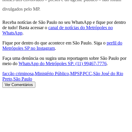
divulgados pelo MP.
Receba notícias de São Paulo no seu WhatsApp e fique por dentro
de tudo! Basta acessar o
canal de notícias do Metrópoles no
WhatsApp
.
Fique por dentro do que acontece em São Paulo. Siga o
perfil do
Metrópoles SP no Instagram
.
Faça uma denúncia ou sugira uma reportagem sobre São Paulo por
meio do
WhatsApp do Metrópoles SP: (11) 99467-7776
.
facção criminosa
,
Ministério Público
,
MPSP
,
PCC
,
São José do Rio
Preto
,
São Paulo
Ver Comentários