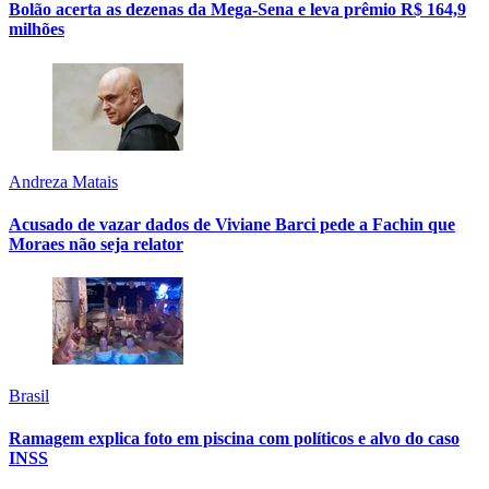
Bolão acerta as dezenas da Mega-Sena e leva prêmio R$ 164,9
milhões
Andreza Matais
Acusado de vazar dados de Viviane Barci pede a Fachin que
Moraes não seja relator
Brasil
Ramagem explica foto em piscina com políticos e alvo do caso
INSS