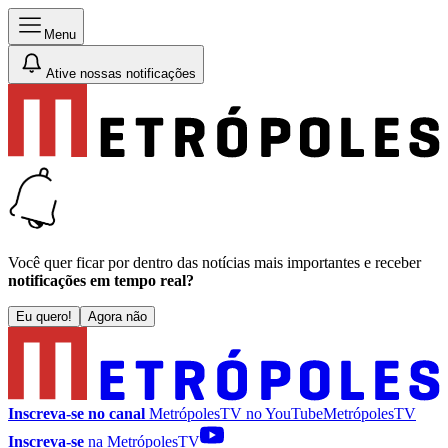
Menu
Ative nossas notificações
Você quer ficar por dentro das notícias mais importantes e receber
notificações em tempo real?
Eu quero!
Agora não
Inscreva-se no canal
MetrópolesTV no
YouTube
MetrópolesTV
Inscreva-se
na MetrópolesTV