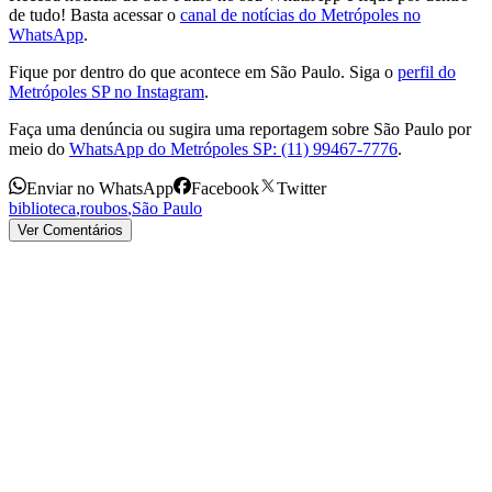
de tudo! Basta acessar o
canal de notícias do Metrópoles no
WhatsApp
.
Fique por dentro do que acontece em São Paulo. Siga o
perfil do
Metrópoles SP no Instagram
.
Faça uma denúncia ou sugira uma reportagem sobre São Paulo por
meio do
WhatsApp do Metrópoles SP: (11) 99467-7776
.
Enviar no WhatsApp
Facebook
Twitter
biblioteca
,
roubos
,
São Paulo
Ver Comentários