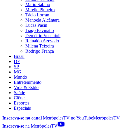
Mario Sabino
Mirelle Pinheiro
Tácio Lorran
Manoela Alcântara
Lucas Pasin
Tiago Pavinatto
Demétrio Vecchioli
Reinaldo Azevedo
Milena Teixeira
Rodrigo França
Brasil
DF
SP
MG
Mundo
Entretenimento
Vida & Estilo
Saúde
Ciência
Esportes
Especiais
Inscreva-se no canal
MetrópolesTV no
YouTube
MetrópolesTV
Inscreva-se
na MetrópolesTV