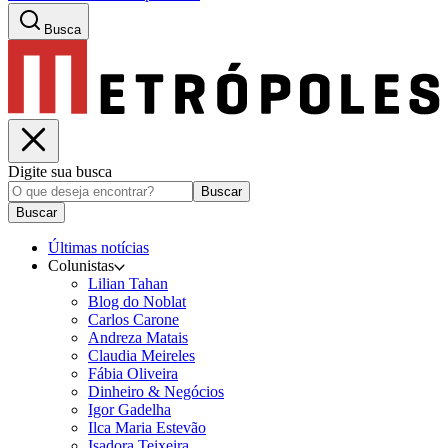
Busca
Digite sua busca
Buscar
Buscar
Últimas notícias
Colunistas
Lilian Tahan
Blog do Noblat
Carlos Carone
Andreza Matais
Claudia Meireles
Fábia Oliveira
Dinheiro & Negócios
Igor Gadelha
Ilca Maria Estevão
Isadora Teixeira