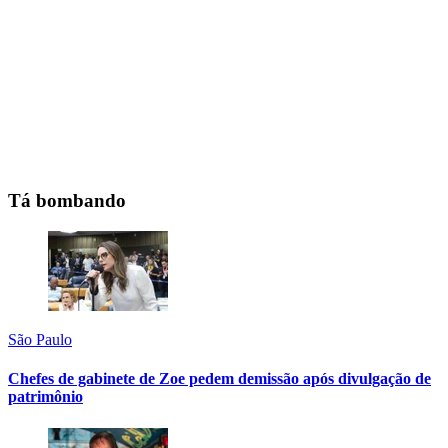
Tá bombando
São Paulo
Chefes de gabinete de Zoe pedem demissão após divulgação de
patrimônio