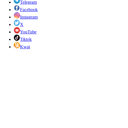
Telegram
Facebook
Instagram
X
YouTube
Tiktok
Kwai