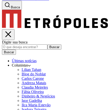
Busca
Digite sua busca
Buscar
Buscar
Últimas notícias
Colunistas
Lilian Tahan
Blog do Noblat
Carlos Carone
Andreza Matais
Claudia Meireles
Fábia Oliveira
Dinheiro & Negócios
Igor Gadelha
Ilca Maria Estevão
Isadora Teixeira