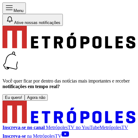
Menu
Ative nossas notificações
Você quer ficar por dentro das notícias mais importantes e receber
notificações em tempo real?
Eu quero!
Agora não
Inscreva-se no canal
MetrópolesTV no
YouTube
MetrópolesTV
Inscreva-se
na MetrópolesTV