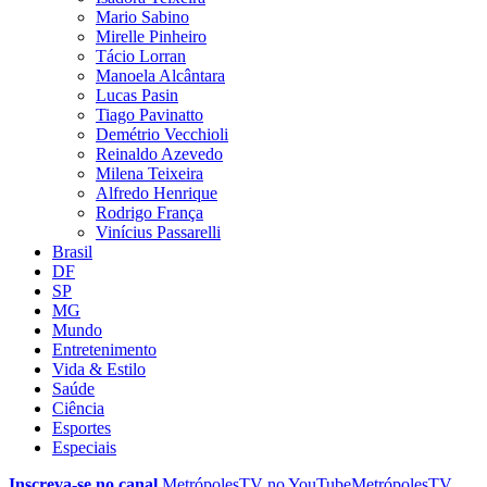
Mario Sabino
Mirelle Pinheiro
Tácio Lorran
Manoela Alcântara
Lucas Pasin
Tiago Pavinatto
Demétrio Vecchioli
Reinaldo Azevedo
Milena Teixeira
Alfredo Henrique
Rodrigo França
Vinícius Passarelli
Brasil
DF
SP
MG
Mundo
Entretenimento
Vida & Estilo
Saúde
Ciência
Esportes
Especiais
Inscreva-se no canal
MetrópolesTV no
YouTube
MetrópolesTV