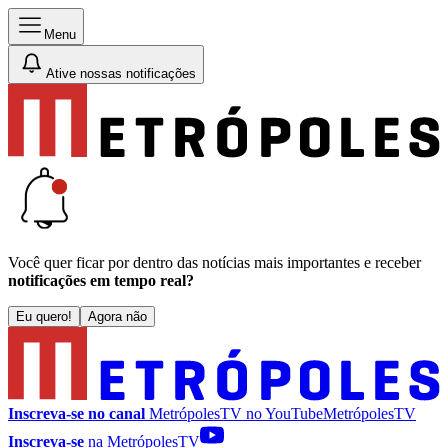
Menu
Ative nossas notificações
Você quer ficar por dentro das notícias mais importantes e receber
notificações em tempo real?
Eu quero!
Agora não
Inscreva-se no canal
MetrópolesTV no
YouTube
MetrópolesTV
Inscreva-se
na MetrópolesTV