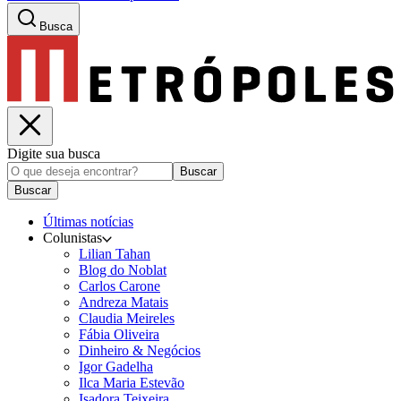
Busca
Digite sua busca
Buscar
Buscar
Últimas notícias
Colunistas
Lilian Tahan
Blog do Noblat
Carlos Carone
Andreza Matais
Claudia Meireles
Fábia Oliveira
Dinheiro & Negócios
Igor Gadelha
Ilca Maria Estevão
Isadora Teixeira