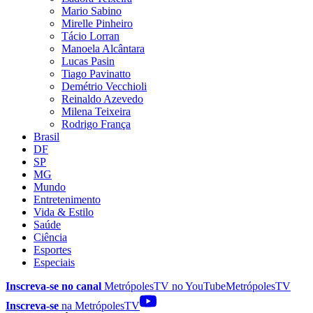
Mario Sabino
Mirelle Pinheiro
Tácio Lorran
Manoela Alcântara
Lucas Pasin
Tiago Pavinatto
Demétrio Vecchioli
Reinaldo Azevedo
Milena Teixeira
Rodrigo França
Brasil
DF
SP
MG
Mundo
Entretenimento
Vida & Estilo
Saúde
Ciência
Esportes
Especiais
Inscreva-se no canal
MetrópolesTV no
YouTube
MetrópolesTV
Inscreva-se
na MetrópolesTV