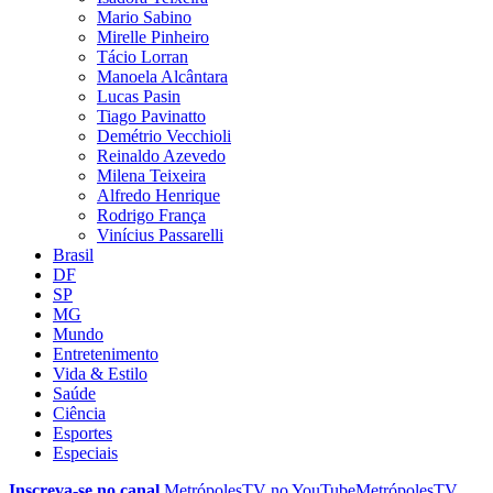
Mario Sabino
Mirelle Pinheiro
Tácio Lorran
Manoela Alcântara
Lucas Pasin
Tiago Pavinatto
Demétrio Vecchioli
Reinaldo Azevedo
Milena Teixeira
Alfredo Henrique
Rodrigo França
Vinícius Passarelli
Brasil
DF
SP
MG
Mundo
Entretenimento
Vida & Estilo
Saúde
Ciência
Esportes
Especiais
Inscreva-se no canal
MetrópolesTV no
YouTube
MetrópolesTV