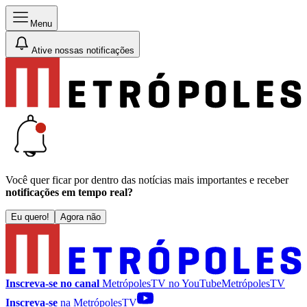
Menu
Ative nossas notificações
Você quer ficar por dentro das notícias mais importantes e receber
notificações em tempo real?
Eu quero!
Agora não
Inscreva-se no canal
MetrópolesTV no
YouTube
MetrópolesTV
Inscreva-se
na MetrópolesTV