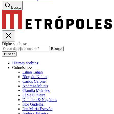
Busca
Digite sua busca
Buscar
Buscar
Últimas notícias
Colunistas
Lilian Tahan
Blog do Noblat
Carlos Carone
Andreza Matais
Claudia Meireles
Fábia Oliveira
Dinheiro & Negócios
Igor Gadelha
Ilca Maria Estevão
Isadora Teixeira