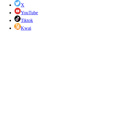
X
YouTube
Tiktok
Kwai