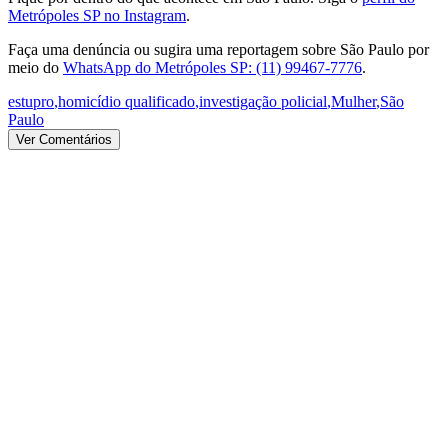
Metrópoles SP no Instagram
.
Faça uma denúncia ou sugira uma reportagem sobre São Paulo por
meio do
WhatsApp do Metrópoles SP: (11) 99467-7776
.
estupro
,
homicídio qualificado
,
investigação policial
,
Mulher
,
São
Paulo
Ver Comentários