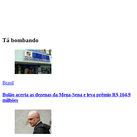
Tá bombando
Brasil
Bolão acerta as dezenas da Mega-Sena e leva prêmio R$ 164,9
milhões