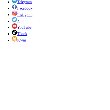
Telegram
Facebook
Instagram
X
YouTube
Tiktok
Kwai