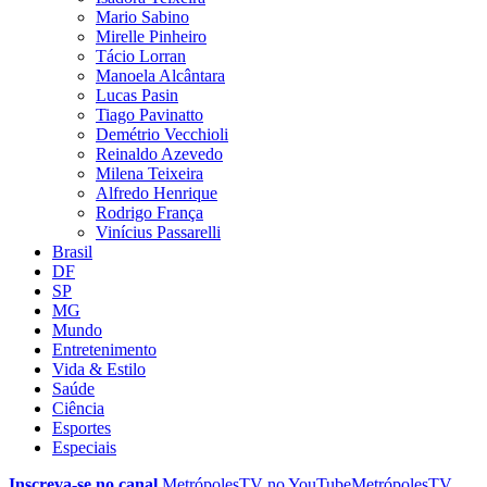
Mario Sabino
Mirelle Pinheiro
Tácio Lorran
Manoela Alcântara
Lucas Pasin
Tiago Pavinatto
Demétrio Vecchioli
Reinaldo Azevedo
Milena Teixeira
Alfredo Henrique
Rodrigo França
Vinícius Passarelli
Brasil
DF
SP
MG
Mundo
Entretenimento
Vida & Estilo
Saúde
Ciência
Esportes
Especiais
Inscreva-se no canal
MetrópolesTV no
YouTube
MetrópolesTV