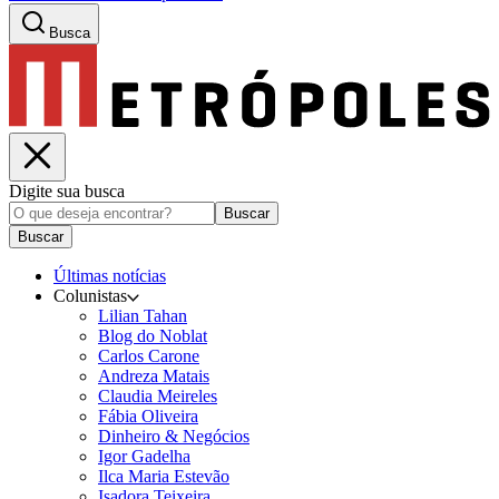
Busca
Digite sua busca
Buscar
Buscar
Últimas notícias
Colunistas
Lilian Tahan
Blog do Noblat
Carlos Carone
Andreza Matais
Claudia Meireles
Fábia Oliveira
Dinheiro & Negócios
Igor Gadelha
Ilca Maria Estevão
Isadora Teixeira