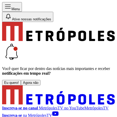
Menu
Ative nossas notificações
Você quer ficar por dentro das notícias mais importantes e receber
notificações em tempo real?
Eu quero!
Agora não
Inscreva-se no canal
MetrópolesTV no
YouTube
MetrópolesTV
Inscreva-se
na MetrópolesTV