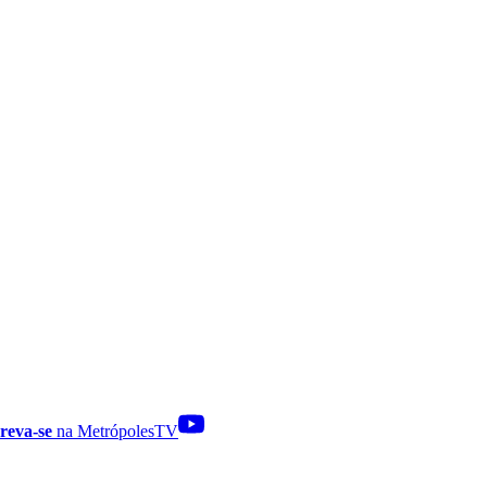
reva-se
na MetrópolesTV