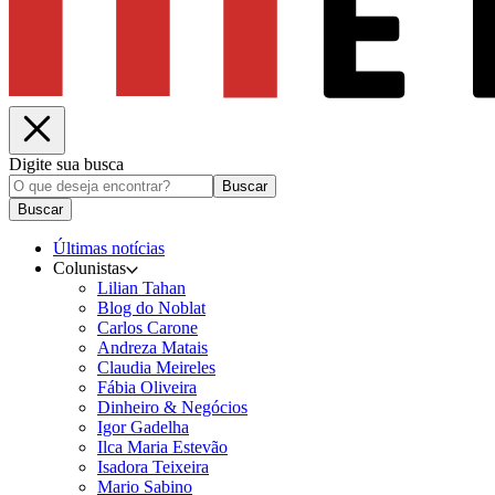
Digite sua busca
Buscar
Buscar
Últimas notícias
Colunistas
Lilian Tahan
Blog do Noblat
Carlos Carone
Andreza Matais
Claudia Meireles
Fábia Oliveira
Dinheiro & Negócios
Igor Gadelha
Ilca Maria Estevão
Isadora Teixeira
Mario Sabino