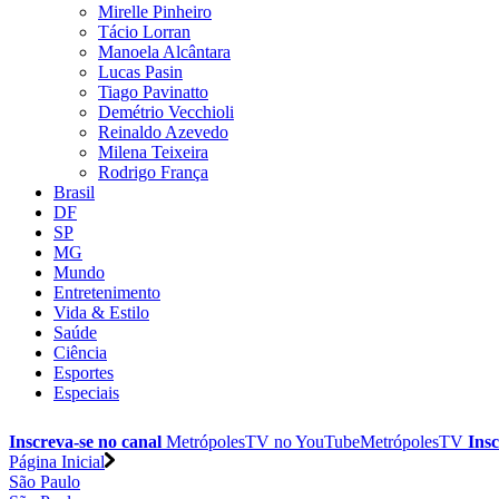
Mirelle Pinheiro
Tácio Lorran
Manoela Alcântara
Lucas Pasin
Tiago Pavinatto
Demétrio Vecchioli
Reinaldo Azevedo
Milena Teixeira
Rodrigo França
Brasil
DF
SP
MG
Mundo
Entretenimento
Vida & Estilo
Saúde
Ciência
Esportes
Especiais
Inscreva-se no canal
MetrópolesTV no
YouTube
MetrópolesTV
Insc
Página Inicial
São Paulo