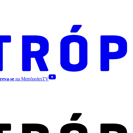
reva-se
na MetrópolesTV