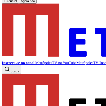
Eu quero!
Agora não
Inscreva-se no canal
MetrópolesTV no
YouTube
MetrópolesTV
Insc
Busca