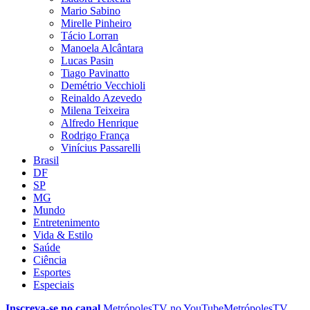
Mario Sabino
Mirelle Pinheiro
Tácio Lorran
Manoela Alcântara
Lucas Pasin
Tiago Pavinatto
Demétrio Vecchioli
Reinaldo Azevedo
Milena Teixeira
Alfredo Henrique
Rodrigo França
Vinícius Passarelli
Brasil
DF
SP
MG
Mundo
Entretenimento
Vida & Estilo
Saúde
Ciência
Esportes
Especiais
Inscreva-se no canal
MetrópolesTV no
YouTube
MetrópolesTV