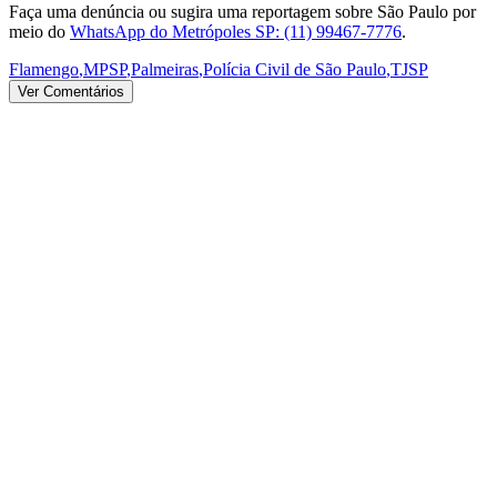
Faça uma denúncia ou sugira uma reportagem sobre São Paulo por
meio do
WhatsApp do Metrópoles SP: (11) 99467-7776
.
Flamengo
,
MPSP
,
Palmeiras
,
Polícia Civil de São Paulo
,
TJSP
Ver Comentários