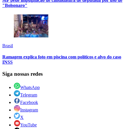
MP pede impugnação de candidatura de deputada por uso de
"Bolsonaro"
Brasil
Ramagem explica foto em piscina com políticos e alvo do caso
INSS
Siga nossas redes
WhatsApp
Telegram
Facebook
Instagram
X
YouTube