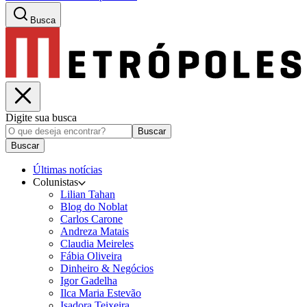
Busca
Digite sua busca
Buscar
Buscar
Últimas notícias
Colunistas
Lilian Tahan
Blog do Noblat
Carlos Carone
Andreza Matais
Claudia Meireles
Fábia Oliveira
Dinheiro & Negócios
Igor Gadelha
Ilca Maria Estevão
Isadora Teixeira