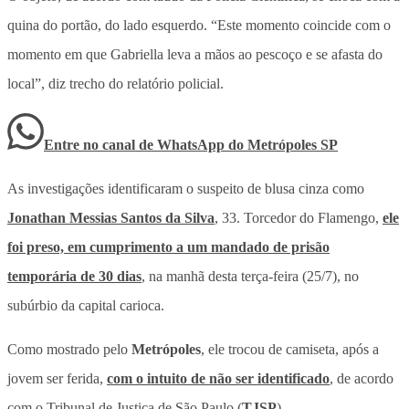
quina do portão, do lado esquerdo. “Este momento coincide com o
momento em que Gabriella leva a mãos ao pescoço e se afasta do
local”, diz trecho do relatório policial.
Entre no canal de WhatsApp
do
Metrópoles SP
As investigações identificaram o suspeito de blusa cinza como
Jonathan Messias Santos da Silva
, 33. Torcedor do Flamengo,
ele
foi preso, em cumprimento a um mandado de prisão
temporária de 30 dias
, na manhã desta terça-feira (25/7), no
subúrbio da capital carioca.
Como mostrado pelo
Metrópoles
, ele trocou de camiseta, após a
jovem ser ferida,
com o intuito de não ser identificado
, de acordo
com o Tribunal de Justiça de São Paulo (
TJSP
).