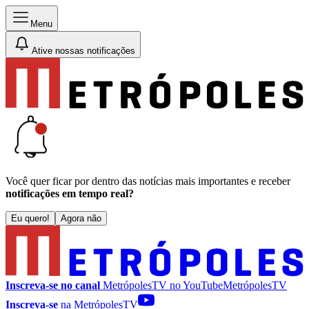
Menu
Ative nossas notificações
Você quer ficar por dentro das notícias mais importantes e receber
notificações em tempo real?
Eu quero!
Agora não
Inscreva-se no canal
MetrópolesTV no
YouTube
MetrópolesTV
Inscreva-se
na MetrópolesTV